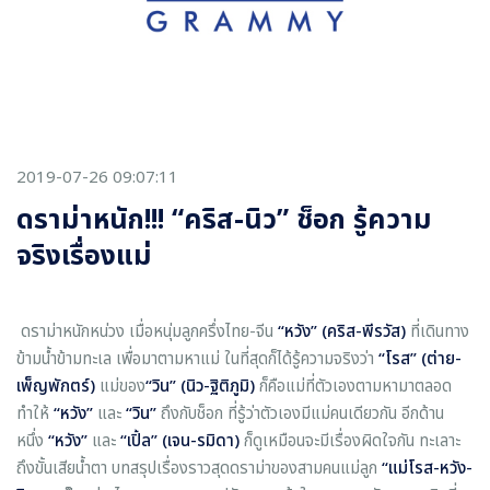
2019-07-26 09:07:11
ดราม่าหนัก!!! “คริส-นิว” ช็อก รู้ความ
จริงเรื่องแม่
ดราม่าหนักหน่วง เมื่อหนุ่มลูกครึ่งไทย-จีน
“หวัง” (คริส-พีรวัส)
ที่เดินทาง
ข้ามน้ำข้ามทะเล เพื่อมาตามหาแม่ ในที่สุดก็ได้รู้ความจริงว่า
“โรส” (ต่าย-
เพ็ญพักตร์)
แม่ของ
“วิน” (นิว-ฐิติภูมิ)
ก็คือแม่ที่ตัวเองตามหามาตลอด
ทำให้
“หวัง”
และ
“วิน”
ถึงกับช็อก ที่รู้ว่าตัวเองมีแม่คนเดียวกัน อีกด้าน
หนึ่ง
“หวัง”
และ
“เปิ้ล” (เจน-รมิดา)
ก็ดูเหมือนจะมีเรื่องผิดใจกัน ทะเลาะ
ถึงขั้นเสียน้ำตา บทสรุปเรื่องราวสุดดราม่าของสามคนแม่ลูก
“แม่โรส-หวัง-