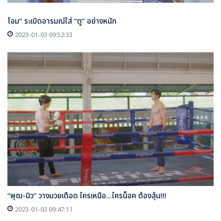
โอม” ระเบิดอารมณ์ใส่ “ตู” อย่างหนัก
2023-01-03 09:52:33
“พุฒ-นิว” วางมวยเดือด ใครเหนือ...ใครน็อค ต้องลุ้น!!!
2023-01-03 09:47:11