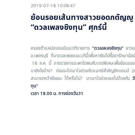
2019-07-18 10:08:47
ย้อนรอยเส้นทางสาวยอดกตัญญู “ปู
“ดวลเพลงชิงทุน” ศุกร์นี้
ครองตำแหน่งแชมป์บนเวทีรายการ
“
ดวลเพลงชิงทุน
”
ยาวนา
จ.เพชรบุรี ที่มาดวลเพลงบนเวทีนี้เพื่อหาเงินไปซื้อยารักษาน
18 ก.ค. นี้ ทางรายการจะพาไปพบกับเทปพิเศษเพื่อย้อนรอยเ
มายังไงบ้าง? ก่อนจะไปเอาใจช่วยกับแมทช์สำคัญชิงแชมป์ 20 
สามารถคว้าชัยชนะ ได้หรือไม่? มาเอาใจช่วยเธอไปด้วยกัน
ว
ทุน
”
เวลา 18.00 น. ทางช่องวัน31