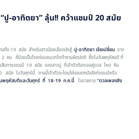
-อาทิตยา” ลุ้น!! คว้าแชมป์ 20 สมัย
นถึง 19 สมัย สำหรับสาวน้อยเลือดนักสู้
ปู
-อาทิตยา เจ้ยเปลี่ยน
จาก
้อง 2 คน ที่ป่วยเป็นโรคต่อมหมวกไตทำงานผิดปกติ ซึ่งในวันพฤหัสบดี ที่
ส้นทางแชมป์ 19 สมัย ของสาวปู ที่เจ้าตัวต้องเจอคู่ดวล โหด หิน
สมัย ในวันศุกร์นี้ งานนี้เจ้าตัวจะโดนโค่นจนตกบัลลังก์แชมป์หรือ
ันพฤหัสบดีและวันศุกร์ ที่
18-19 ก.ค.นี้
ในรายการ
“
ดวลเพลงชิง