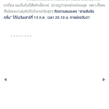
ชาร์โคล จนเต็มอิ่มก็สั่งคัทเช็คเทป ปรากฎว่าทุกอย่างผ่านฉลุย เพราะทั้งคน
ทั้งน้องหมาเล่นกันได้เข้าขาน่ารักสุดๆ
ติดตามชมละคร
“
สายลับจับ
กลิ่น
”
ได้ในวันเสาร์ที่ 13 ก.ค. เวลา 20.10 น. ทางช่องวัน31