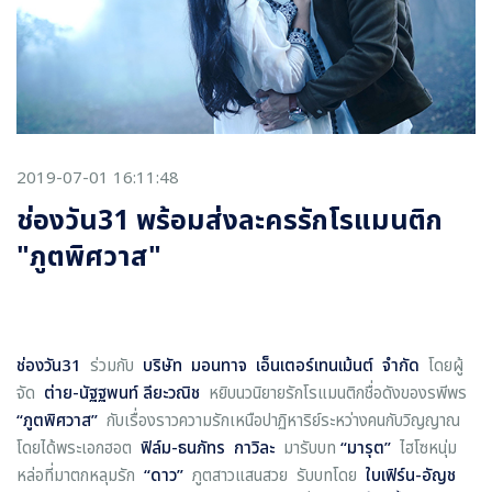
2019-07-01 16:11:48
ช่องวัน31 พร้อมส่งละครรักโรแมนติก
"ภูตพิศวาส"
ช่องวัน31
ร่วมกับ
บริษัท มอนทาจ เอ็นเตอร์เทนเม้นต์ จำกัด
โดยผู้
จัด
ต่าย-นัฐฐพนท์ ลียะวณิช
หยิบนวนิยายรักโรแมนติกชื่อดังของรพีพร
“
ภูตพิศวาส
”
กับเรื่องราวความรักเหนือปาฏิหาริย์ระหว่างคนกับวิญญาณ
โดยได้พระเอกฮอต
ฟิล์ม-ธนภัทร กาวิละ
มารับบท
“
มารุต
”
ไฮโซหนุ่ม
หล่อที่มาตกหลุมรัก
“
ดาว
”
ภูตสาวแสนสวย รับบทโดย
ใบเฟิร์น-อัญช