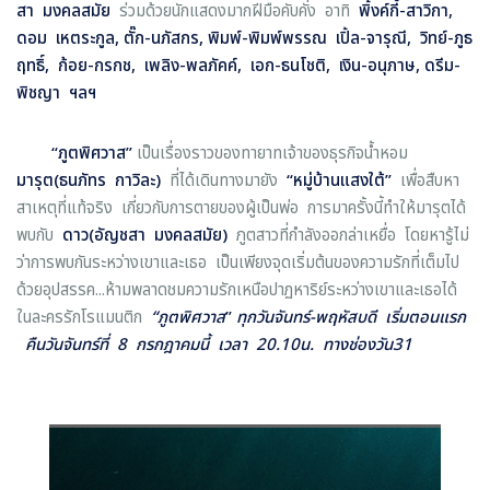
สา มงคลสมัย
ร่วมด้วยนักแสดงมากฝีมือคับคั่ง อาทิ
พิ้งค์กี้-สาวิกา,
ดอม เหตระกูล, ตั๊ก-นภัสกร, พิมพ์-พิมพ์พรรณ เปิ้ล-จารุณี, วิทย์-ภูธ
ฤทธิ์, ก้อย-กรกช, เพลิง-พลภัคค์, เอก-ธนโชติ, เงิน-อนุภาษ, ดรีม-
พิชญา ฯลฯ
“
ภูตพิศวาส
”
เป็นเรื่องราวของทายาทเจ้าของธุรกิจน้ำหอม
มารุต(ธนภัทร กาวิละ)
ที่ได้เดินทางมายัง
“หมู่บ้านแสงใต้”
เพื่อสืบหา
สาเหตุที่แท้จริง เกี่ยวกับการตายของผู้เป็นพ่อ การมาครั้งนี้ทำให้มารุตได้
พบกับ
ดาว(อัญชสา มงคลสมัย)
ภูตสาวที่กำลังออกล่าเหยื่อ โดยหารู้ไม่
ว่าการพบกันระหว่างเขาและเธอ เป็นเพียงจุดเริ่มต้นของความรักที่เต็มไป
ด้วยอุปสรรค...ห้ามพลาดชมความรักเหนือปาฏหาริย์ระหว่างเขาและเธอได้
ในละครรักโรแมนติก
“
ภูตพิศวาส
”
ทุกวันจันทร์-พฤหัสบดี เริ่มตอนแรก
คืนวันจันทร์ที่ 8 กรกฎาคมนี้ เวลา 20.10น. ทางช่องวัน31