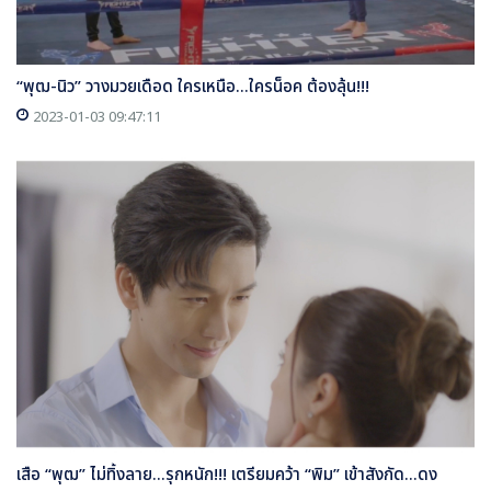
“พุฒ-นิว” วางมวยเดือด ใครเหนือ...ใครน็อค ต้องลุ้น!!!
2023-01-03 09:47:11
เสือ “พุฒ” ไม่ทิ้งลาย...รุกหนัก!!! เตรียมคว้า “พิม” เข้าสังกัด...ดง