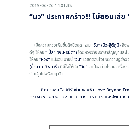
2019-06-26 14:01:38
“นิว” ประกาศกร้าว!!! ไม่ยอมเสีย 
เมื่อความหวงเพิ่มขึ้นถึงขีดสุด หนุ่ม
“วิน” (นิว-ฐิติภูมิ)
จึงพ
ดีๆ ให้กับ
“เปิ้ล” (เจน-รมิดา)
โดยหวังว่าจะรักษาสัญญาและไม่
ให้กับ
“หวัง”
แน่นอน งานนี้
“วิน”
เลยตัดสินใจเผยความรู้สึกอ
(น้ำตาล-ทิพนารี)
ที่มีใจให้กับ
“วิน”
จะเป็นอย่างไร และเรื่องร
ร่วมลุ้นไปพร้อมๆ กัน
ติดตามชม “อุบัติรักข้ามขอบฟ้า Love Beyond Front
GMM25 และเวลา 22.00 น. ทาง LINE TV และอัพเดททุกค