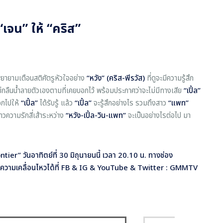
“เจน” ให้ “คริส”
ยายามเตือนสติศัตรูหัวใจอย่าง
“หวัง” (คริส-พีรวัส)
ที่ดูจะมีความรู้สึก
กลืนน้ำลายตัวเองตามที่เคยบอกไว้
พร้อมประกาศว่าจะไม่มีทางเสีย
“เปิ้ล”
อกไปให้
“เปิ้ล”
ได้รับรู้ แล้ว
“เปิ้ล”
จะรู้สึกอย่างไร รวมถึงสาว
“แพท”
าวความรักสี่เส้าระหว่าง
“หวัง-เปิ้ล-วิน-แพท”
จะเป็นอย่างไรต่อไป มา
ier” วันอาทิตย์ที่ 30 มิถุนายนนี้ เวลา 20.10 น. ทางช่อง
วามเคลื่อนไหวได้ที่ FB & IG & YouTube & Twitter :
GMMTV