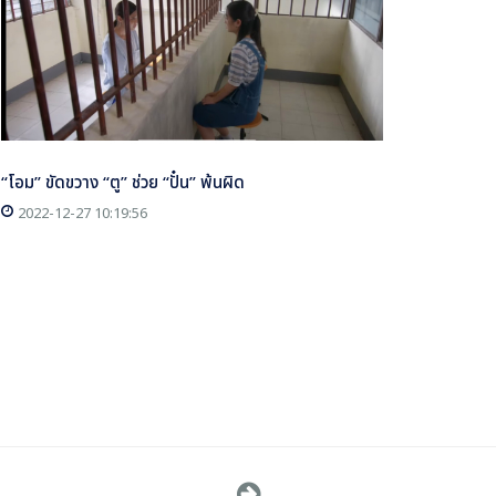
“โอม” ขัดขวาง “ตู” ช่วย “ปั๋น” พ้นผิด
2022-12-27 10:19:56