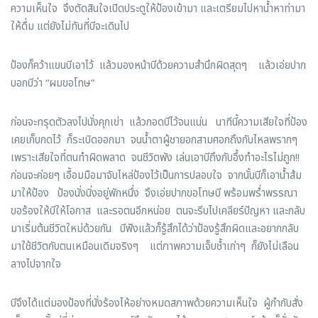
ความเห็นใจ จึงตัดสินใจเปิดประตูให้ป้องเข้ามา และเตรียมไปหาน้ำหาท่ามา
ให้ดื่ม แต่ยังไม่ทันที่บีจะเดินไป
ป้องก็คว้าแขนบีเอาไว้ แล้วมองหน้าบีด้วยความสำนึกผิดสุดๆ แล้วเอ่ยปาก
บอกบีว่า “ผมขอโทษ”
ก่อนจะทรุดตัวลงไปนั่งคุกเข่า แล้วกอดบีไว้จนแน่น นาทีนี้ความเสียใจที่ป้อง
เคยเก็บกดไว้ ก็ระเบิดออกมา จนน้ำตาผู้ชายอกสามศอกถึงกับไหลพรากๆ
เพราะเสียใจที่ตนทำผิดพลาด จนชีวิตพัง เล่นเอาบีถึงกับอึ้งทำอะไรไม่ถูก!!
ก่อนจะค่อยๆ เอื้อมมือมาจับไหล่ป้องไว้เป็นการปลอบใจ จากนั้นบีก็เอาน้ำส้ม
มาให้ป้อง ป้องนั่งนิ่งอยู่พักหนึ่ง จึงเอ่ยปากขอโทษบี พร้อมพร่ำพรรณา
ขอร้องให้บีให้โอกาส และรอตนอีกหน่อย ตนจะรีบไปเคลียร์ปัญหา และกลับ
มาเริ่มต้นชีวิตใหม่ด้วยกัน บีฟังแล้วก็รู้สึกได้ว่าป้องรู้สึกผิดและอยากกลับ
มาใช้ชีวิตกับตนเหมือนเดิมจริงๆ แต่ภาพความเจ็บช้ำเก่าๆ ก็ยังไม่เลือน
ลางไปจากใจ
บีจึงได้แต่มองป้องที่นั่งร้องไห้อย่างหมดสภาพด้วยความเห็นใจ ผู้กำกับสั่ง