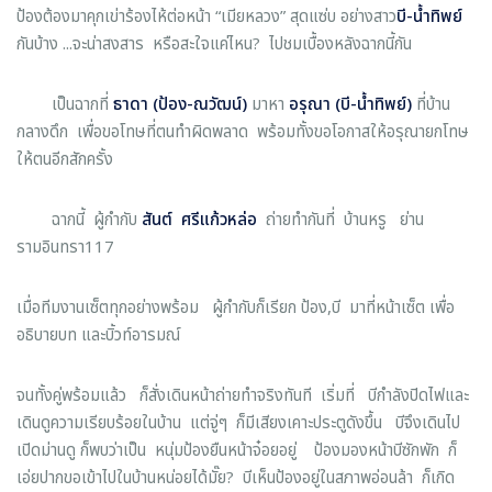
ป้องต้องมาคุกเข่าร้องไห้ต่อหน้า “เมียหลวง” สุดแซ่บ อย่างสาว
บี
-
น้ำทิพย์
กันบ้าง ...จะน่าสงสาร หรือสะใจแค่ไหน? ไปชมเบื้องหลังฉากนี้กัน
เป็นฉากที่
ธาดา
(
ป้อง
-
ณวัฒน์
)
มาหา
อรุณา
(
บี
-
น้ำทิพย์
)
ที่บ้าน
กลางดึก เพื่อขอโทษที่ตนทำผิดพลาด พร้อมทั้งขอโอกาสให้อรุณายกโทษ
ให้ตนอีกสักครั้ง
ฉากนี้ ผู้กำกับ
สันต์ ศรีแก้วหล่อ
ถ่ายทำกันที่ บ้านหรู ย่าน
รามอินทรา117
เมื่อทีมงานเซ็ตทุกอย่างพร้อม ผู้กำกับก็เรียก ป้อง,บี มาที่หน้าเซ็ต เพื่อ
อธิบายบท และบิ้วท์อารมณ์
จนทั้งคู่พร้อมแล้ว ก็สั่งเดินหน้าถ่ายทำจริงทันที เริ่มที่ บีกำลังปิดไฟและ
เดินดูความเรียบร้อยในบ้าน แต่จู่ๆ ก็มีเสียงเคาะประตูดังขึ้น บีจึงเดินไป
เปิดม่านดู ก็พบว่าเป็น หนุ่มป้องยืนหน้าจ๋อยอยู่ ป้องมองหน้าบีซักพัก ก็
เอ่ยปากขอเข้าไปในบ้านหน่อยได้มั๊ย? บีเห็นป้องอยู่ในสภาพอ่อนล้า ก็เกิด