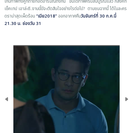
เก็บภาพทั้งคู่ที่ถ่ายทอดอารมณ์ถึงกัน จนได้ภาพครบสมบูรณ์แล้ว ก็สั่งคัท
เช็คเทป เอาล่ะซิ..งานนี้บีจะตัดสินใจอย่างไรต่อไป? ตามชมฉากนี้ ได้ในละคร
ดราม่าสุดเผ็ดร้อน
“
เมีย2018
”
ออกอากาศคืน
วันจันทร์ที่
30
ก
.
ค
.
นี้
21.30
น
.
ช่องวัน
31