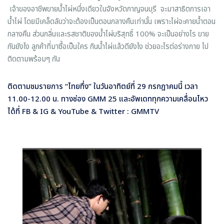
เจ้าของอาชีพขายน้ำไผ่หนึ่งเดียวในจังหวัดกาญจนบุรี จะมาสาธิตการเอา
น้ำไผ่ โดยมีเคล็ดลับว่าจะต้องเป็นตอนกลางคืนเท่านั้น เพราะไผ่จะคายน้ำตอน
กลางคืน
ส่วนกลิ่นและรสชาติของน้ำไผ่บริสุทธิ์ 100% จะเป็นอย่างไร ขาย
กันยังไง ลูกค้าที่มาซื้อเป็นใคร กินน้ำไผ่แล้วดียังไง ช่วยอะไรต่อร่างกาย ไป
ติดตามพร้อมๆ กัน
ติดตามชมรายการ “ไทยทึ่ง” ในวันอาทิตย์ที่ 29 กรกฎาคมนี้ เวลา
11.00-12.00 น. ทางช่อง GMM 25 และอัพเดททุกความเคลื่อนไหว
ได้ที่ FB & IG & YouTube & Twitter :
GMMTV