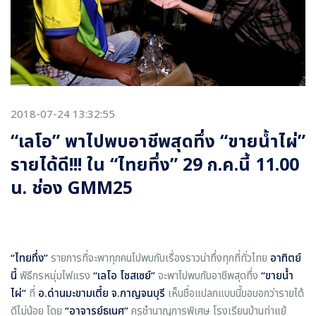
2018-07-24 13:32:55
“เลโอ” พาไปพบอาชีพสุดทึ่ง “ขายน้ำไผ่”
รายได้ดี!!! ใน “ไทยทึ่ง” 29 ก.ค.นี้ 11.00
น. ช่อง GMM25
“ไทยทึ่ง”
รายการที่จะพาทุกคนไปพบกับเรื่องราวน่าทึ่งทุกที่ทั่วไทย
อาทิตย์
นี้
พิธีกรหนุ่มไฟแรง
“เลโอ โซสเซย์”
จะพาไปพบกับอาชีพสุดทึ่ง
“ขายน้ำ
ไผ่”
ที่
อ.ด่านมะขามเตี้ย จ.กาญจนบุรี
เห็นชื่อแปลกแบบนี้ขอบอกว่ารายได้
ดีไม่น้อย โดย
“อาจารย์ธเนศ”
ครูชำนาญการพิเศษ โรงเรียนบ้านท่าแย้