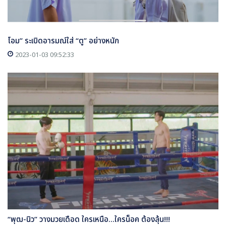
โอม” ระเบิดอารมณ์ใส่ “ตู” อย่างหนัก
2023-01-03 09:52:33
“พุฒ-นิว” วางมวยเดือด ใครเหนือ...ใครน็อค ต้องลุ้น!!!