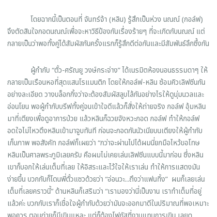
โดยฉากนี้เป็นตอนที่ จันทร์จ้า (หลิน) รู้สึกเป็นห่วง นณณ์ (กอล์ฟ)
จึงตัดสินใจกอดนณณ์เพื่อจะหาวิธีป้องกันเรื่องร้ายๆ ที่จะเกิดกับนณณ์ แต่
กลายเป็นว่าพอทั้งคู่ได้สัมผัสกันครั้งแรกก็รู้สึกดีต่อกันและมีสัมพันธ์ลึกซึ้งกัน
ผู้กำกับ “ตั้ว-ศรัณยู วงษ์กระจ่าง” ได้เนรมิตห้องนอนธรรมดาๆ ให้
กลายเป็นเรือนหอที่สุดแสนโรแมนติก โดยให้กอล์ฟ-หลิน ซ้อมคิวเลิฟซีนกัน
อย่างละเอียด วางบล็อกกิ้งว่าจะต้องสัมผัสลูบไล้กันอย่างไรให้ดูนุ่มนวลและ
อ่อนโยน พอผู้กำกับบรีฟทั้งคู่จนเข้าใจดีแล้วก็สั่งให้ถ่ายจริง กอล์ฟ อุ้มหลิน
มาที่เตียงเพื่อดูอาการป่วย แล้วหลินก็ฉวยจังหวะกอด กอล์ฟ ทำให้กอล์ฟ
อดใจไม่ไหวดึงหลินเข้ามาจูบทันที ก่อนจะกอดกันนัวเนียบนเตียงให้ผู้กำกับ
เก็บภาพ พอสังคัท กอล์ฟก็เผยว่า “กว่าจะผ่านไปได้ผมนี่ยกมือไหว้ขอโทษ
หลินเป็นศาลพระภูมิเลยครับ คือผมไม่เคยเล่นเลิฟซีนแบบนี้มาก่อน ซึ่งหลิน
เขาก็บอกให้เล่นเต็มที่เลย ให้อิสระและไว้ใจให้เราเล่น ทำให้การแสดงมัน
ง่ายขึ้น บวกกับก็โดนพี่ตั้วแซวด้วยว่า “อ่อนวะ...ถึงว่าแฟนทิ้ง” ผมก็เลยเล่น
เต็มที่เลยคราวนี้” ด้านหลินก็เสริมว่า “เรามองว่านี่เป็นงาน เราทำเต็มที่อยู่
แล้วค่ะ บวกกับเราก็เชื่อใจผู้กำกับด้วยว่ามันจะออกมาดีในปริมาณที่พอเหมาะ
พอควร ตอนถ่ายก็มีเขินแหละ แต่ก็ต้องโฟกัสที่งานแทนการเขิน เลยดู