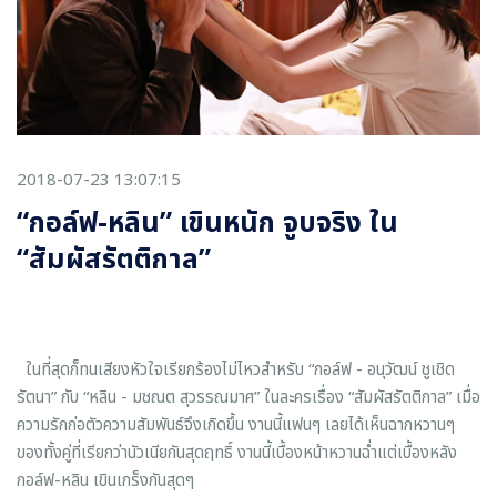
2018-07-23 13:07:15
“กอล์ฟ-หลิน” เขินหนัก จูบจริง ใน
“สัมผัสรัตติกาล”
ในที่สุดก็ทนเสียงหัวใจเรียกร้องไม่ไหวสำหรับ “กอล์ฟ - อนุวัฒน์ ชูเชิด
รัตนา” กับ “หลิน - มชณต สุวรรณมาศ” ในละครเรื่อง “สัมผัสรัตติกาล” เมื่อ
ความรักก่อตัวความสัมพันธ์จึงเกิดขึ้น งานนี้แฟนๆ เลยได้เห็นฉากหวานๆ
ของทั้งคู่ที่เรียกว่านัวเนียกันสุดฤทธิ์ งานนี้เบื้องหน้าหวานฉ่ำแต่เบื้องหลัง
กอล์ฟ-หลิน เขินเกร็งกันสุดๆ