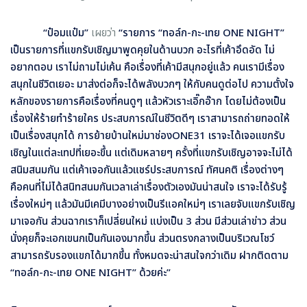
“ป๋อมแป๋ม”
เผยว่า
“รายการ “ทอล์ก-กะ-เทย ONE NIGHT”
เป็นรายการที่แขกรับเชิญมาพูดคุยในด้านบวก อะไรที่เค้าอึดอัด ไม่
อยากตอบ เราไม่ถามไม่เค้น คือเรื่องที่เค้ามีสนุกอยู่แล้ว คนเรามีเรื่อง
สนุกในชีวิตเยอะ มาส่งต่อก็จะได้พลังบวกๆ ให้กับคนดูต่อไป ความตั้งใจ
หลักของรายการคือเรื่องที่คนดูๆ แล้วหัวเราะเอิ๊กอ๊าก โดยไม่ต้องเป็น
เรื่องให้ร้ายทำร้ายใคร ประสบการณ์ในชีวิตดีๆ เราสามารถถ่ายทอดให้
เป็นเรื่องสนุกได้ การย้ายบ้านใหม่มาช่องONE31 เราจะได้เจอแขกรับ
เชิญในแต่ละเทปที่เยอะขึ้น แต่เดิมหลายๆ ครั้งที่แขกรับเชิญอาจจะไม่ได้
สนิมสนมกัน แต่เค้าเจอกันแล้วแชร์ประสบการณ์ ทัศนคติ เรื่องต่างๆ
คือคนที่ไม่ได้สนิทสนมกันเวลาเล่าเรื่องตัวเองมันน่าสนใจ เราจะได้รับรู้
เรื่องใหม่ๆ แล้วมันมีเคมีบางอย่างเป็นรีแอคใหม่ๆ เราเลยจับแขกรับเชิญ
มาเจอกัน ส่วนฉากเราก็เปลี่ยนใหม่ แบ่งเป็น 3 ส่วน มีส่วนเล่าข่าว ส่วน
นั่งคุยก็จะเอกเขนกเป็นกันเองมากขึ้น ส่วนตรงกลางเป็นบริเวณโชว์
สามารถรับรองแขกได้มากขึ้น ทั้งหมดจะน่าสนใจกว่าเดิม ฝากติดตาม
“ทอล์ก-กะ-เทย ONE NIGHT” ด้วยค่ะ”