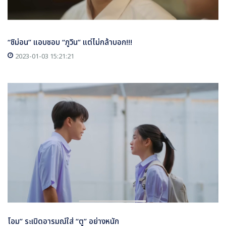
“ชิม่อน” แอบชอบ “ภูวิน” แต่ไม่กล้าบอก!!!
2023-01-03 15:21:21
โอม” ระเบิดอารมณ์ใส่ “ตู” อย่างหนัก