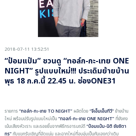
2018-07-11 13:52:51
“ป๋อมแป๋ม” ชวนดู “ทอล์ก-กะ-เทย ONE
NIGHT” รูปแบบใหม่!!! ประเดิมย้ายบ้าน
พุธ 18 ก.ค.นี้ 22.45 น. ช่องONE31
รายการ
“ทอล์ก-กะ-เทย TO NIGHT”
ผลิตโดย
“จีเอ็มเอ็มทีวี”
ย้ายบ้าน
ใหม่ พร้อมปรับรูปแบบใหม่เป็น
“ทอลก์-กะ-เทย ONE NIGHT”
ที่ยังคง
เน้นเสียงหัวเราะ และรอยยิ้มจากพิธีกรอารมณ์ดี
“ป๋อมแป๋ม-นิติ ชัยชิตา
ทร”
กับแขกรับเชิญที่อัดแน่น และฉากใหม่ที่อบอุ่นเป็นกันเองกว่าเดิม