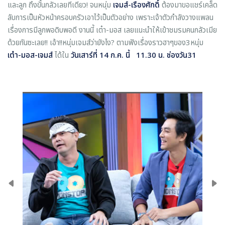
และลูก ถึงขั้นกลัวเลยทีเดียว! จนหนุ่ม
เจมส์-เรืองศักดิ์
ต้องมาขอแชร์เคล็ด
ลับการเป็นหัวหน้าครอบครัวเอาไว้เป็นตัวอย่าง เพราะเจ้าตัวกำลังวางแพลน
เรื่องการมีลูกพอดิบพอดี งานนี้ เต๋า-มอส เลยแนะนำให้เข้าชมรมคนกลัวเมีย
ด้วยกันซะเลย!! เอ้า!!หนุ่มเจมส์ว่ายังไง? ตามฟังเรื่องราวฮาๆของ3หนุ่ม
เต๋า-มอส-เจมส์
ได้ใน
วันเสาร์ที่ 14 ก.ค. นี้
11.30 น. ช่องวัน31