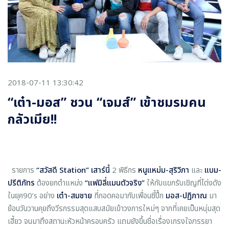
2018-07-11 13:30:42
“เต๋า-มอส” ชวน “เจมส์” เข้าชมรมคน
กลัวเมีย!!
รายการ
“
สวัสดี Station
”
เสาร์นี้
2 พิธีกร
หนูแหม่ม-สุริวิภา
และ
แบม-
ปรีติภัทร
ต้องยกตำแหน่ง
“แฟมิลี่แมนตัวจริง”
ให้กับแขกรับเชิญที่โด่งดัง
ในยุค90’s อย่าง
เต๋า-สมชาย
ที่กอดคอมากับเพื่อนซี้ปึ้ก
มอส-ปฏิภาณ
มา
ย้อนวันวานคุยถึงวีรกรรมสุดแสบสมัยเข้าวงการใหม่ๆ จากที่เคยเป็นหนุ่มสุด
เฮี้ยว จนมาถึงสถานะหัวหน้าครอบครัว แถมยังขึ้นชื่อเรื่องเกรงใจภรรยา