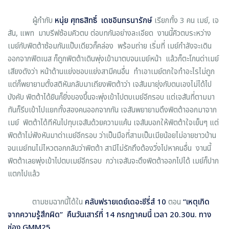
ผู้กำกับ
หนุ่ย ศุทธสิทธิ์ เดชอินทรนารักษ์
เรียกทั้ง 3 คน เมย์, เจ
สัน, แพท มาบรีฟซ้อมคิวตบ ต่อบทกันอย่างละเอียด งานนี้คิวตบระหว่าง
เมย์กับพิตต้าซ้อมกันแป๊บเดียวก็คล่อง พร้อมถ่าย เริ่มที่ เมย์กำลังจะเดิน
ออกจากฟิตเนส ก็ถูกพิตต้าเดินพุ่งเข้ามาตบจนเมย์หน้า แล้วก็ตะโกนด่าเมย์
เสียงดังว่า หน้าด้านแย่งชอบแย่งสามีคนอื่น ทำเอาเมย์ตกใจทำอะไรไม่ถูก
แต่ก็พยายามตั้งสติหันกลับมาเถียงพิตต้าว่า เจสันมายุ่งกับตนเองไม่ได้ไป
บังคับ พิตต้าได้ยินก็ยิ่งของขึ้นจะพุ่งเข้าไปตบเมย์อีกรอบ แต่เจสันที่ตามมา
ทันก็รีบเข้าไปแยกทั้งสองคนออกจากกัน เจสันพยายามดึงพิตต้าออกมาจาก
เมย์ พิตต้าได้ทีหันไปทุบเจสันด้วยความแค้น เจสันบอกให้พิตต้าใจเย็นๆ แต่
พิตต้าไม่ฟังหันมาด่าเมย์อีกรอบ ว่าเป็นมือที่สามเป็นเมียน้อยไม่อายชาวบ้าน
จนเมย์ทนไม่ไหวตอกกลับว่าพิตต้า สามีไม่รักถึงต้องวิ่งไปหาคนอื่น งานนี้
พิตต้าเลยพุ่งเข้าไปตบเมย์อีกรอบ กว่าเจสันจะดึงพิตต้าออกไปได้ เมย์ก็ปาก
แตกไปแล้ว
ตามชมฉากนี้ได้ใน
คลับฟรายเดย์เดอะซีรี่ส์ 10
ตอน
“เหตุเกิด
จากความรู้สึกผิด”
คืนวันเสาร์ที่ 14 กรกฎาคมนี้ เวลา 20.30น. ทาง
ช่อง GMM25