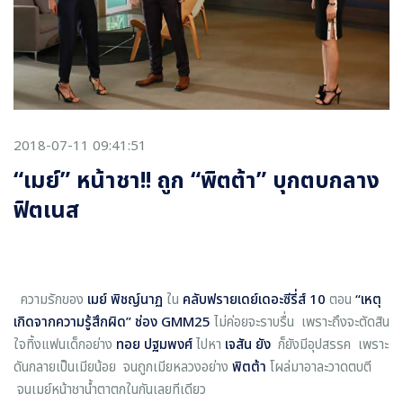
2018-07-11 09:41:51
“เมย์” หน้าชา!! ถูก “พิตต้า” บุกตบกลาง
ฟิตเนส
ความรักของ
เมย์ พิชญ์นาฏ
ใน
คลับฟรายเดย์เดอะซีรี่ส์ 10
ตอน
“เหตุ
เกิดจากความรู้สึกผิด” ช่อง GMM25
ไม่ค่อยจะราบรื่น เพราะถึงจะตัดสิน
ใจทิ้งแฟนเด็กอย่าง
ทอย ปฐมพงศ์
ไปหา
เจสัน ยัง
ก็ยังมีอุปสรรค เพราะ
ดันกลายเป็นเมียน้อย จนถูกเมียหลวงอย่าง
พิตต้า
โผล่มาอาละวาดตบตี
จนเมย์หน้าชาน้ำตาตกในกันเลยทีเดียว