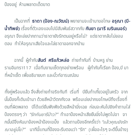
ป้องอยู่ ห้ามพลาดเด็ดขาด
เป็นฉากที่
ธาดา
(
ป้อง
-
ณวัฒน์
)
พยายามจะเข้ามาขอโทษ
อรุณา
(
บี
-
น้ำทิพย์
)
เรื่องที่ตัวเองแอบไปมีสัมพันธ์สวาทกับ
กันยา
(
มารี เบรินเนอร์
)
อรุณา จึงเอ่ยปากถามว่าธาดายังรักตนอยู่หรือไม่? แต่ธาดากลับไม่ยอม
ตอบ ทำให้อรุณาเสียใจและไล่ธาดาออกจากบ้าน
ฉากนี้ ผู้กำกับ
สันต์ ศรีแก้วหล่อ
ถ่ายทำกันที่ บ้านหรู ย่าน
รามอินทรา117 เมื่อทีมงานเซ็ตทุกอย่างพร้อม ผู้กำกับก็เรียก ป้อง,บี มา
ที่หน้าเซ็ต เพื่ออธิบายบท และบิ้วท์อารมณ์จน
ทั้งคู่พร้อมแล้ว จึงสั่งถ่ายทำจริงทันที เริ่มที่ บียืนทำเกี๊ยวอยู่ในครัว จาก
นั้นป้องก็เดินเข้ามา ด้วยสีหน้าวิตกกังวล พร้อมเอ่ยปากขอโทษบีถึงเรื่องที่
ตนที่ผิดพลาด บีได้แต่ยืนฟังฟังด้วยสีหน้านิ่งเฉย ก่อนจะหันไปยิงคำถามใส่
ป้องตรงๆ ว่า
“
รักกันยารึป่าว
?”
ทำเอาป้องหน้าเสียยืนนิ่งไม่พูดไม่จา จา
กนั้นบีจึงหันมาจ้องหน้าป้องเขม็ง แล้วถามป้องอีกครั้งว่า
“
แล้วคุณยังรัก
ณาอยู่มั๊ย
?”
นาทีนี้แทนที่ป้องจะรีบตอบว่า “รัก” (เผื่ออะไรๆ จะดีขึ้นบ้าง)