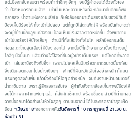
แต่..ป้องกลับหลบตา พร้อมทำท่าอึกๆ อักๆ จนบีรู้คำตอบได้ด้วยตัวเอง
ว่า..ป้องหมดรักตนแล้ว!! เท่านั้นแหละ ความหวังที่จะกลับมาคืนดีกันก็พัง
ทลายลง น้ำตาแห่งความเสียใจ ก็เอ่อล้นออกมาเต็มสองแก้มของบีทันที
ป้องเห็นบีร้องไห้ ก็จะเข้าไปปลอบ แต่ก็ถูกบีไล่ตะเพิดให้ พร้อมยื่นคำขาดว่า
จะอยู่ที่บ้านนี้กับลูกแค่สองคน ป้องเห็นบีเริ่มอาละวาดหนักขึ้น จึงพยายาม
เข้าไปขอร้องให้บีใจเย็นๆ ด้านบีที่ทั้งเสียใจทั้งโมโห ผลักป้องกระเด็น
ก่อนจะตะโกนสุดเสียงให้ป้อง ออกไป จากนั้นบีก็คว้าจานกระเบื้องที่วางอยู่
ใกล้ๆ มือขึ้นมา แล้วขว้างใส่ป้องที่ยืนอยู่อย่างเต็มแรง!! แต่โชคดีที่พลาด
เป้า เล่นเอาป้องถึงกับอึ้ง!! เพราะไม่เคยเห็นบีเกร้ยวกราดขนาดนี้มาก่อน
จึงเดินคอตกออกไปอย่างเงียบๆ ฟากบีที่ผิดหวังเสียใจอย่างหนัก ก็หมด
แรงทรุดลงกับพื้น แล้วนั่งร้องไห้โฮๆ อย่างหนัก จนทีมงานหน้ามอนิเตอร์
น้ำตาซึมตาม เพราะรู้สึกสงสารจับใจ ผู้กำกับสั่งตากล้องเก็บภาพบีร้องไห้
จนได้ภาพมาฝากแฟนๆ แล้ว ก็สั่งคัทเช็คเทป..พร้อมชื่นชม สาวบีที่ถ่ายทอด
ฉากนี้ออกมาได้อย่างบีบหัวใจสุดๆ ตามชมฉากนี้ ได้ในละครดราม่าสุดเผ็ด
ร้อน
“
เมีย2018
”
ออกอากาศคืน
วันอังคารที่
10
กรกฎาคมนี้
21.30
น
.
ช่องวัน
31