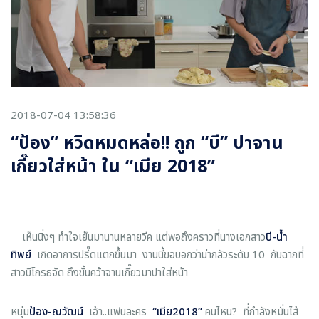
2018-07-04 13:58:36
“ป้อง” หวิดหมดหล่อ!! ถูก “บี” ปาจาน
เกี๊ยวใส่หน้า ใน “เมีย 2018”
เห็นนิ่งๆ ทำใจเย็นมานานหลายวีค แต่พอถึงคราวที่นางเอกสาว
บี
-
น้ำ
ทิพย์
เกิดอาการปรี๊ดแตกขึ้นมา งานนี้ขอบอกว่าน่ากลัวระดับ 10 กับฉากที่
สาวบีโกรธจัด ถึงขั้นคว้าจานเกี๊ยวมาปาใส่หน้า
หนุ่ม
ป้อง
-
ณวัฒน์
เอ้า..แฟนละคร
“
เมีย
2018
”
คนไหน? ที่กำลังหมั่นไส้