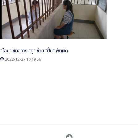
“โอม” ขัดขวาง “ตู” ช่วย “ปั๋น” พ้นผิด
2022-12-27 10:19:56