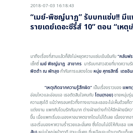
2018-07-03 16:18:43
“เมย์-พิชญ์นาฏ” รับบทแซ่บ!! ม
รายเดย์เดอะซีรี่ส์ 10” ตอน “เหตุ
มาถึงเรื่องที่สามแล้วก็ยังไม่หยุดความแซ่บเข้มข้นกับ
“คลับฟรา
เซ็กซี่
เมย์ พิชญ์นาฏ สาขากร
มารับบทสาวสวยที่ขาดความรัก 
พิตต้า ณ พัทลุง
กำกับการแสดงโดย
หนุ่ย ศุทธสิทธิ์ เดชอิ
“เหตุเกิดจากความรู้สึกผิด”
เป็นเรื่องราวของ
แพท(เ
อ่อนไหวและอ่อนแอ เธอตัดสินใจคบกับ
โดม(ทอย)
ชายหนุ่มรุ่
ความสุขได้ แม้ว่าครอบครัวทั้งทางเขาและเธอจะไม่เห็นด้วยก็ตาม
แต่งงาน แพทกับโดมรักกันมาก ต่างฝ่ายต่างทำให้อีกฝ่ายมีความ
ขึ้น เมื่อแพทเริ่มจะมองหาอนาคตจากโดมไม่ได้เลย เนื่องจากอา
เธอเริ่มมองหาความร่ำรวยและมั่นคง ซึ่งโดมไม่มีให้กับเธอ แพ
สัน)
หนุ่มใหญ่หน้าตาดี ฐานะมั่นคง ที่เหมือนจะเข้ามาเติม