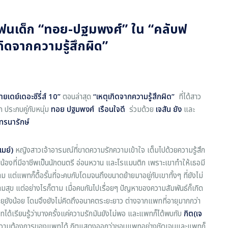
ีแฟนเด็ก “ทอย-ปฐมพงศ์” ใน “คลับฟ
เกิดจากความรู้สึกผิด”
ยเดย์เดอะซีรี่ส์ 10”
ตอนล่าสุด
“เหตุเกิดจากความรู้สึกผิด”
ที่ได้สาว
ประกบคู่กับหนุ่ม
ทอย ปฐมพงศ์ เรือนใจดี
ร่วมด้วย
เจสัน ยัง
และ
นทรนารักษ์
มย์)
หญิงสาวเจ้าอารมณ์ที่ขาดความรักความเข้าใจ เต็มไปด้วยความรู้สึก
นน้องที่มีอาชีพเป็นนักดนตรี อ่อนหวาน และโรแมนติก เพราะเขาทำให้เธอมี
 แต่แพทก็ดื้อรั้นที่จะคบกับโดมจนถึงขนาดย้ายมาอยู่กับเขาทั้งๆ ที่ยังไม่
สุข แต่อย่างไรก็ตาม เมื่อคบกันไปเรื่อยๆ ปัญหาของความสัมพันธ์ก็เกิด
ยุยังน้อย โดมจึงยังไม่คิดถึงอนาคตระยะยาว ต่างจากแพทที่อายุมากกว่า
ทได้เรียนรู้ว่าบางครั้งแค่ความรักมันยังไม่พอ และแพทก็ได้พบกับ
กิต(เจ
เต็มความต้องการของแพทได้ กิตแสดงออกว่าชอบแพทอย่างชัดเจนและแพทก็