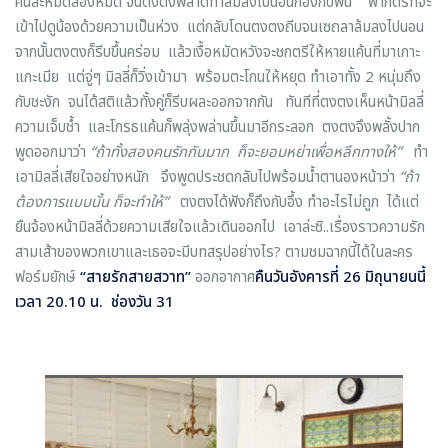
คนละหมัดสองหมัด จนตงตงพลาดท่าล้มลงไปนอนกองกับพื้น ฟากตรีที่จะ
เข้าไปดูน้องด้วยความเป็นห่วง แต่กลับโดนตงตงถีบจนเซถลาล้มลงไปนอน
จากนั้นตงตงก็รีบขึ้นคร่อม แล้วเงื้อหมัดหวังจะชกตรีให้หายแค้นที่มาเกาะ
แกะเมีย แต่จู่ๆ มิลลี่ก็วิ่งเข้ามา พร้อมตะโกนให้หยุด ทำเอาทั้ง 2 หนุ่มถึง
กับชะงัก จนได้สติแล้วทั้งคู่ก็รีบผละออกจากกัน ทันทีที่ตงตงเห็นหน้ามิลลี่
ความเจ็บช้ำ และโกรธแค้นก็พลุ่งพล่านขึ้นมาอีกระลอก ตงตงจึงพลั้งปาก
พูดออกมาว่า
“ถ้าทั้งสองคนรักกันมาก ก็จะยอมหย่าเพื่อหลีกทางให้”
ทำ
เอามิลลี่เสียใจอย่างหนัก จึงพูดประชดกลับไปพร้อมน้ำตานองหน้าว่า
“ถ้า
ต้องการแบบนั้น ก็จะทำให้”
ตงตงได้ฟังก็ถึงกับอึ้ง ทำอะไรไม่ถูก ได้แต่
ยืนจ้องหน้ามิลลี่ด้วยความเสียใจแล้วเดินออกไป เอาล่ะซิ..เรื่องราวความรัก
สามเส้าของพวกเขาและเธอจะมีบทสรุปอย่างไร? ตามชมฉากนี้ได้ในละคร
ฟอร์มยักษ์
“สายรักสายสวาท”
ออกอากาศ
คืนวันอังคารที่ 26 มิถุนายนนี้
เวลา 20.10 น. ช่องวัน 31