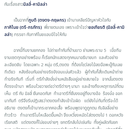
กันเรื่องสาว
มิลลี่-คามิลล่า
เป็นฉากที่
ภูบดี (ตงตง-กฤษกร)
เข้ามาเคลียร์ปัญหาหัวใจกับ
ภาคิไนย (ตรี-ภรภัทร)
พี่ชายตนเอง เพราะเข้าใจว่า
ยอเกียรติ (มิลลี่-คามิ
ลล่า
) ภรรยา กับภาคิไนยแอบมีใจให้กัน
ฉากนี้ทีมงานยกกอง ไปถ่ายทำกันที่บ้านขาว ย่านพระราม 5 เมื่อทีม
งานเซตทุกอย่างพร้อม ก็เรียกนักแสดงทุกคนมาอธิบายบท และคิวอย่าง
ละเอียดยิบ โดยเฉพาะ 2 หนุ่ม ตรี,ตงตง ที่ต้องโชว์ลงไม้ลงมือพะบู๊กันเลย
ทีเดียว หลังซ้อมกันอย่างจริงจังจนแม่นคิวแล้ว ผู้กำกับก็สั่งเดินหน้าถ่าย
ทำจริงทันที เริ่มที่ ตรีกำลังนั่งอ่านหนังสืออยู่อย่างสบายใจ จากนั้นตงตง
ก็ตรงเข้ามา พร้อมโวยวายต่อว่าตรีต่างๆ นานา และอ้างถึงเหตุการณ์ที่ตน
เห็น ตรี กับ มิลลี่ ยืนกอดกัน!! ทำเอาตรีที่ยืนงงอยู่ถึงบางอ้อ ร้องอ๋อ ออก
มาทันที ตรีจึงรีบปฎิเสธว่าตงตงกำลังเข้าใจผิด แต่ยังไม่ทันที่ตรีจะได้
อธิบาย ตงตงก็เข้ามากระชากคอเสื้อ พร้อมพูดจาดูถูกตน กับลิลลี่อย่าง
ก้าวร้าว ทำเอาตรีโมโหเลือดขึ้นหน้า จึงเหวี่ยงหมัดใส่ตงตงไป 1 ดอกหวัง
เรียกสติ แต่ตงตงก็ไม่ยอมง่ายๆ ชกตรีกลับไปเช่นกัน ทั้งคู่ผลัดกันชก