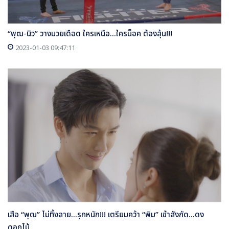
“พุฒ-นิว” วางมวยเดือด ใครเหนือ...ใครน็อค ต้องลุ้น!!!
2023-01-03 09:47:11
เสือ “พุฒ” ไม่ทิ้งลาย...รุกหนัก!!! เตรียมคว้า “พิม” เข้าสังกัด...ดง
ดอกไม้