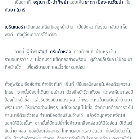
เป็นฉากที่
อรุณา
(
บี
-
น้ำทิพย์
)
แอบเห็น
ธาดา
(
ป้อง
-
ณวัฒน์
)
กับ
กันยา
(
มารี
เบรินเนอร์
)
เดินคลอเคลียกันอยู่หน้าบ้าน เป็นจังหวะที่อรุณากลับมาเห็น
พอดี ทั้งคู่จึงเกิดการโต้เถียง
ฉากนี้ ผู้กำกับ
สันต์ ศรีแก้วหล่อ
ถ่ายทำกันที่ บ้านหรู ย่าน
รามอินทรา117 เมื่อทีมงานเซ็ตทุกอย่างพร้อม ผู้กำกับก็เรียก บี,ป้อง มา
ที่หน้าเซ็ต เพื่ออธิบายบท และบิ้วท์อารมณ์จน
ทั้งคู่พร้อม จึงสั่งถ่ายทำจริงทันที เริ่มที่ บียืนรอป้องอยู่ในห้องด้วยความ
โกรธ จากนั้นป้องก็เดินตามเข้ามา ด้วยสีหน้าวิตกกังวล แต่พอหันมาเจอบี
ป้องก็ตีหน้าซื่อ แล้วรีบชิงอธิบายเหตุผล ว่าเพราะเหตุใดตนถึงเข้าบ้านมา
พร้อมมารี ให้บีฟังอย่างมีพิรุธ แต่บังเอิญบีไม่เชื่อ จึงตัดบทด้วยการจะไป
ถามมารีด้วยตัวเอง ทำเอาป้องต้องรีบขว้างไว้ แล้วงัดมุกหงุดหงิดใส่
บอกให้บีใจเย็นๆ จากนั้นก็ชักแม่น้ำทั้งห้ามาเกลี้ยกล่อมให้บีใจอ่อน บีได้แต่
ยืนน้ำตาคลอ มองป้องเล่นละคร โกหกตลบตะแลง จนจบ ก็ยังยืนยันว่าไม่
เชื่อ ป้องจึงต้องเพิ่มแอ็คติ้ง ด้วยการทำเป็นโมโหกลบเกลื่อน ตะคอกใส่บี