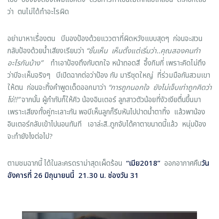
ว่า ตนไม่ได้ทำอะไรผิด
อย่ามาหาเรื่องตน บีมองป้องด้วยแววตาที่ผิดหวังแบบสุดๆ ก่อนจะสวน
กลับป้องด้วยน้ำเสียงเรียบว่า
“
ชั้นเห็น เห็นตั้งแต่เริ่มว่า
..
คุณสองคนทำ
อะไรกันบ้าง
”
ทำเอาป้องถึงกับตกใจ หน้าถอดสี อึ้งกิมกี่ เพราะคิดไม่ถึง
ว่าบีจะเห็นจริงๆ บีเปิดฉากต่อว่าป้อง กับ มารีชุดใหญ่ ที่ร่วมมือกันสวมเขา
ให้ตน ก่อนจะทิ้งคำพูดเด็ดออกมาว่า
“
การถูกนอกใจ ยังไม่เจ็บเท่าถูกคิดว่า
โง่
!!”
จากนั้น ผู้กำกับก็ให้คิว น้องอินเตอร์ ลูกสาวตัวน้อยที่งัวเงียตื่นขึ้นมา
เพราะเสียงทั้งคู่ทะเลาะกัน พอบีเห็นลูกก็รีบหันไปปาดน้ำตาทิ้ง แล้วพาน้อง
อินเตอร์กลับเข้าไปนอนทันที เอาล่ะสิ..ถูกจับได้คาตาขนาดนี้แล้ว หนุ่มป้อง
จะทำยังไงต่อไป?
ตามชมฉากนี้ ได้ในละครดราม่าสุดเผ็ดร้อน
“
เมีย2018
”
ออกอากาศคืน
วัน
อังคารที่
26
มิถุนายนนี้
21.30
น
.
ช่องวัน
31