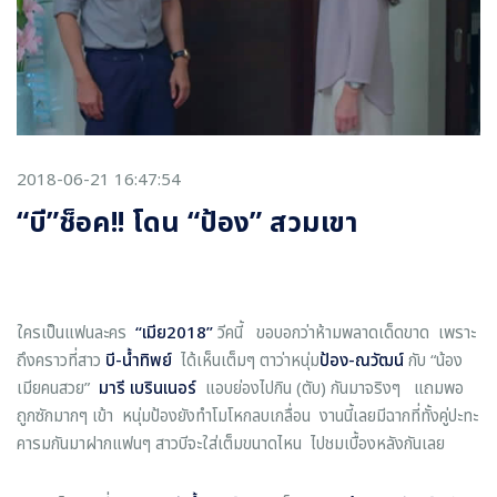
2018-06-21 16:47:54
“บี”ช็อค!! โดน “ป้อง” สวมเขา
ใครเป็นแฟนละคร
“
เมีย
2018
”
วีคนี้ ขอบอกว่าห้ามพลาดเด็ดขาด เพราะ
ถึงคราวที่สาว
บี
-
น้ำทิพย์
ได้เห็นเต็มๆ ตาว่าหนุ่ม
ป้อง
-
ณวัฒน์
กับ “น้อง
เมียคนสวย”
มารี เบรินเนอร์
แอบย่องไปกิน (ตับ) กันมาจริงๆ แถมพอ
ถูกซักมากๆ เข้า หนุ่มป้องยังทำโมโหกลบเกลื่อน งานนี้เลยมีฉากที่ทั้งคู่ปะทะ
คารมกันมาฝากแฟนๆ สาวบีจะใส่เต็มขนาดไหน ไปชมเบื้องหลังกันเลย