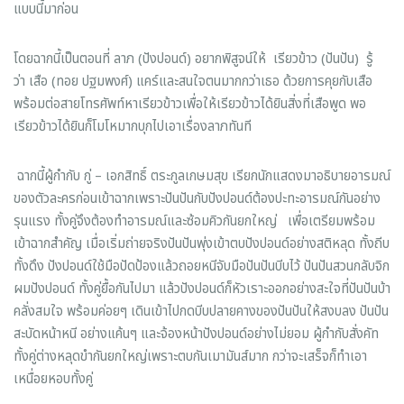
แบบนี้มาก่อน
โดยฉากนี้เป็นตอนที่ ลาภ (ปังปอนด์) อยากพิสูจน์ให้ เรียวข้าว (ปันปัน) รู้
ว่า เสือ (ทอย ปฐมพงศ์) แคร์และสนใจตนมากกว่าเธอ ด้วยการคุยกับเสือ
พร้อมต่อสายโทรศัพท์หาเรียวข้าวเพื่อให้เรียวข้าวได้ยินสิ่งที่เสือพูด พอ
เรียวข้าวได้ยินก็โมโหมากบุกไปเอาเรื่องลาภทันที
ฉากนี้ผู้กำกับ กู่ – เอกสิทธิ์ ตระกูลเกษมสุข เรียกนักแสดงมาอธิบายอารมณ์
ของตัวละครก่อนเข้าฉากเพราะปันปันกับปังปอนด์ต้องปะทะอารมณ์กันอย่าง
รุนแรง ทั้งคู่จึงต้องทำอารมณ์และซ้อมคิวกันยกใหญ่ เพื่อเตรียมพร้อม
เข้าฉากสำคัญ เมื่อเริ่มถ่ายจริงปันปันพุ่งเข้าตบปังปอนด์อย่างสติหลุด ทั้งถีบ
ทั้งดึง ปังปอนด์ใช้มือปัดป้องแล้วถอยหนีจับมือปันปันบีบไว้ ปันปันสวนกลับจิก
ผมปังปอนด์ ทั้งคู่ยื้อกันไปมา แล้วปังปอนด์ก็หัวเราะออกอย่างสะใจที่ปันปันบ้า
คลั่งสมใจ พร้อมค่อยๆ เดินเข้าไปกดบีบปลายคางของปันปันให้สงบลง ปันปัน
สะบัดหน้าหนี อย่างแค้นๆ และจ้องหน้าปังปอนด์อย่างไม่ยอม ผู้กำกับสั่งคัท
ทั้งคู่ต่างหลุดขำกันยกใหญ่เพราะตบกันเมามันส์มาก กว่าจะเสร็จก็ทำเอา
เหนื่อยหอบทั้งคู่