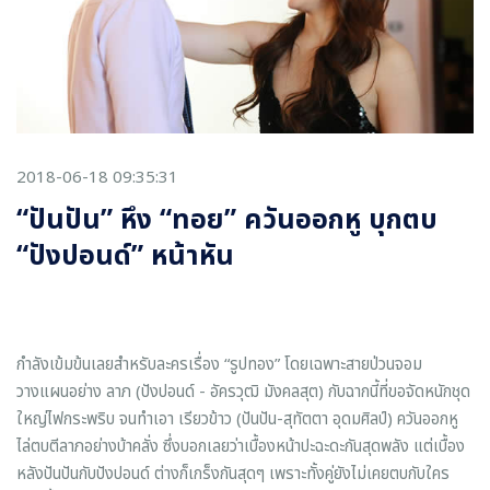
2018-06-18 09:35:31
“ปันปัน” หึง “ทอย” ควันออกหู บุกตบ
“ปังปอนด์” หน้าหัน
กำลังเข้มข้นเลยสำหรับละครเรื่อง “รูปทอง” โดยเฉพาะสายป่วนจอม
วางแผนอย่าง ลาภ (ปังปอนด์ - อัครวุฒิ มังคลสุต) กับฉากนี้ที่ขอจัดหนักชุด
ใหญ่ไฟกระพริบ จนทำเอา เรียวข้าว (ปันปัน-สุทัตตา อุดมศิลป์) ควันออกหู
ไล่ตบตีลาภอย่างบ้าคลั่ง ซึ่งบอกเลยว่าเบื้องหน้าปะฉะดะกันสุดพลัง แต่เบื้อง
หลังปันปันกับปังปอนด์ ต่างก็เกร็งกันสุดๆ เพราะทั้งคู่ยังไม่เคยตบกับใคร