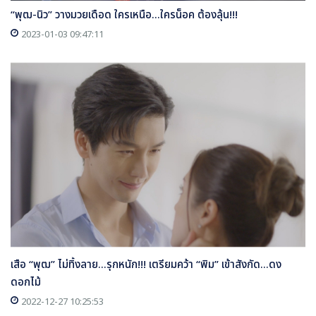
“พุฒ-นิว” วางมวยเดือด ใครเหนือ...ใครน็อค ต้องลุ้น!!!
2023-01-03 09:47:11
เสือ “พุฒ” ไม่ทิ้งลาย...รุกหนัก!!! เตรียมคว้า “พิม” เข้าสังกัด...ดง
ดอกไม้
2022-12-27 10:25:53