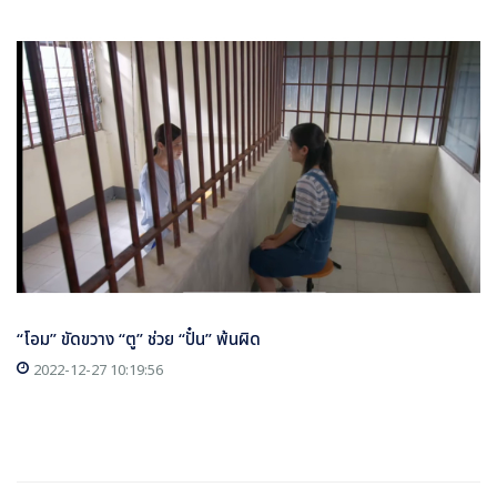
“โอม” ขัดขวาง “ตู” ช่วย “ปั๋น” พ้นผิด
2022-12-27 10:19:56