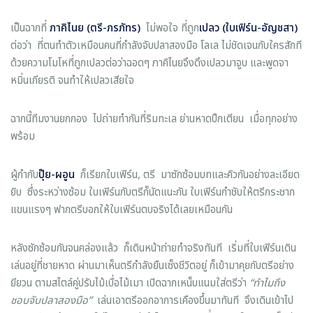
เป็นฉากที่
ภาคิไนย (ตรี-ภรภัทร)
ไม่พอใจ ที่ถูก
เปลว (ใบเฟิร์น-อัญชสา)
ต่อว่า ที่ตนทำตัวเหมือนคนที่กำลังจับปลาสองมือ โลเล ไม่ชัดเจนกับใครสักที
ด้วยความโมโหที่ถูกเปลวต่อว่าฉอดๆ ภาคิไนยจึงดึงเปลวมาจูบ และพูดจา
หมิ่นเกียรติ จนทำให้เปลวเสียใจ
ฉากนี้ทีมงานยกกอง ไปถ่ายทำกันที่ริมทะเล ย่านหาดปึกเตียน เมื่อทุกอย่าง
พร้อม
ผู้กำกับ
ปุ๊ย-ผอูน
ก็เรียกใบเฟิร์น, ตรี มาซักซ้อมบทและคิวกันอย่างละเอียด
ยิบ ซึ่งระหว่างซ้อม ใบเฟิร์นกับตรีก็นัดแนะกัน ใบเฟิร์นกำชับให้ตรีกระชาก
แขนแรงๆ ฟากตรีบอกให้ใบเฟิร์นตบจริงได้เลยเหมือนกัน
หลังซักซ้อมกันจนคล่องแล้ว ก็เดินหน้าถ่ายทำจริงทันที เริ่มที่ใบเฟิร์นเดิน
เล่นอยู่ที่ชายหาด ผ่านมาเห็นตรีกำลังยืนเซ็งชีวิตอยู่ ก็เข้ามาคุยกับตรีอย่าง
ยียวน ตามสไตล์คู่ปรับไม้เบื่อไม้เมา เปิดฉากเหน็บแนมใส่ตรีว่า
“ทำไมถึง
ชอบจับปลาสองมือ”
เล่นเอาตรีออกอาการเคืองขึ้นมาทันที จึงเดินเข้าไป