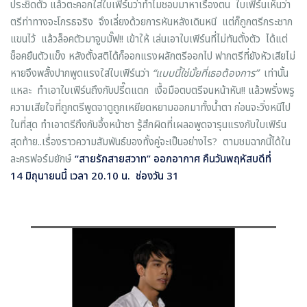
ประชิดตัว แล้วตะคอกใส่ใบเฟิร์นว่าทำไมชอบมาหาเรื่องตน ใบเฟิร์นเห็นว่า
ตรีท่าทางจะโกรธจริง จึงเลี่ยงด้วยการหันหลังเดินหนี แต่ก็ถูกตรีกระชาก
แขนไว้ แล้วล็อคตัวมาจูบมั๊ฟ!! เข้าให้ เล่นเอาใบเฟิร์นที่ไม่ทันตั้งตัว ได้แต่
ช็อคยืนตัวแข็ง หลังตั้งสติได้ก็ออกแรงผลักตรีออกไป ฟากตรีที่ยังหัวเสียไม่
หายจึงพลั้งปากพูดแรงใส่ใบเฟิร์นว่า
“แบบนี้ใช่มั้ยที่เธอต้องการ”
เท่านั้น
แหละ ทำเอาใบเฟิร์นถึงกับปรี๊ดแตก เงื้อมือตบตรีจนหน้าหัน!! แล้วพรั่งพรู
ความเสียใจที่ถูกตรีพูดจาดูถูกเหยียดหยามออกมาทั้งน้ำตา ก่อนจะวิ่งหนีไป
ในที่สุด ทำเอาตรีถึงกับอึ้งหน้าชา รู้สึกผิดที่เผลอพูดจารุนแรงกับใบเฟิร์น
สุดท้าย..เรื่องราวความสัมพันธ์ของทั้งคู่จะเป็นอย่างไร? ตามชมฉากนี้ได้ใน
ละครฟอร์มยักษ์
“สายรักสายสวาท” ออกอากาศ คืนวันพฤหัสบดีที่
14 มิถุนายนนี้ เวลา 20.10 น. ช่องวัน 31