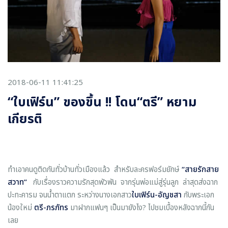
2018-06-11 11:41:25
“ใบเฟิร์น” ของขึ้น !! โดน“ตรี” หยาม
เกียรติ
ทำเอาคนดูติดกันทั่วบ้านทั่วเมืองแล้ว สำหรับละครฟอร์มยักษ์
“สายรักสาย
สวาท”
กับเรื่องราวความรักสุดพัวพัน จากรุ่นพ่อแม่สู่รุ่นลูก ล่าสุดส่งฉาก
ปะทะคารม จนน้ำตาแตก ระหว่างนางเอกสาว
ใบเฟิร์น-อัญชสา
กับพระเอก
น้องใหม่
ตรี-ภรภัทร
มาฝากแฟนๆ เป็นมายังไง? ไปชมเบื้องหลังฉากนี้กัน
เลย