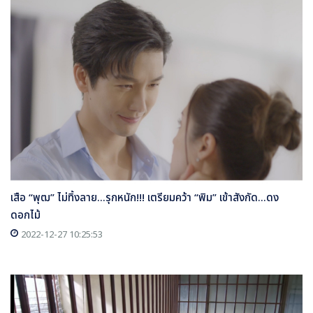
เสือ “พุฒ” ไม่ทิ้งลาย...รุกหนัก!!! เตรียมคว้า “พิม” เข้าสังกัด...ดง
ดอกไม้
2022-12-27 10:25:53