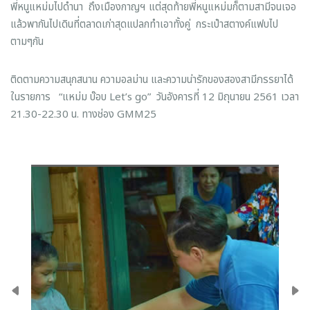
พี่หนูแหม่มไปดำนา ถึงเมืองกาญฯ แต่สุดท้ายพี่หนูแหม่มก็ตามสามีจนเจอ
แล้วพากันไปเดินที่ตลาดเก่าสุดแปลกทำเอาทั้งคู่ กระเป๋าสตางค์แฟบไป
ตามๆกัน
ติดตามความสนุกสนาน ความอลม่าน และความน่ารักของสองสามีภรรยาได้
ในรายการ “แหม่ม บ๊อบ Let’s go” วันอังคารที่ 12 มิถุนายน 2561 เวลา
21.30-22.30 น. ทางช่อง GMM25