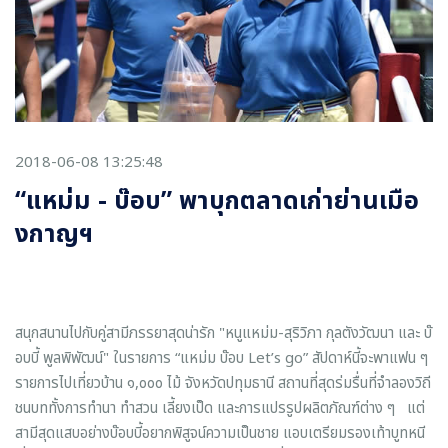
2018-06-08 13:25:48
“แหม่ม - บ๊อบ” พาบุกตลาดเก่าย่านเมือ
งกาญฯ
สนุกสนานไปกับคู่สามีภรรยาสุดน่ารัก "หนูแหม่ม-สุริวิภา กุลตังวัฒนา และ บ๊
อบบี้ พูลพิพัฒน์" ในรายการ “แหม่ม บ๊อบ Let’s go” สัปดาห์นี้จะพาแฟน ๆ
รายการไปเที่ยวบ้าน ๑,๐๐๐ ไม้ จังหวัดปทุมธานี สถานที่สุดร่มรื่นที่จำลองวิถี
ชนบททั้งการทำนา ทำสวน เลี้ยงเป็ด และการแปรรูปผลิตภัณฑ์ต่าง ๆ แต่
สามีสุดแสบอย่างบ๊อบบี้อยากพิสูจน์ความเป็นชาย แอบเตรียมรองเท้าบูทหนี