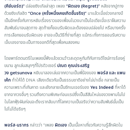
(คีย์บอร์ด)”
ปล่อยซิงเกิลล่าสุด เพลง
“ผิดเอง (
Regret)”
หลังจากปูทาง
ด้วยซิงเกิลฮิต
“
Once (ครั้งหนึ่งเคยเกิดขึ้นจริง)”
มาแล้วเมื่อช่วงกลางปี
เป็นอีกครั้งกับการหยิบเรื่องราวของเพื่อนในวงมาเป็นไอเดียเมื่อเราฝืนความ
สัมพันธ์มาจนสุดทาง สุดท้ายก็ยอมรับผิดและต้องยอมปล่อยไป หรือบางครั้ง
การเลือกยอมรับผิดเอง อาจจะเป็นวิธีที่ง่ายที่สุด แม้กระทั่งการยอมรับความ
เจ็บเองอาจจะเป็นทางออกดีที่สุดเพื่อคนสองคน
โดยพาร์ตดนตรีในเพลงนี้ฟังแล้วชวนว้าวสะดุดหูทันทีกับการดีไซน์การร้องคู่
ขนาน ลูกเล่นสนุกๆที่โปรดิวเซอร์
ปณต คุณประเสริฐ
วง
getsunova
หยิบมาลองเล่นจากความเป็นพี่น้องของ
พอร์ส และ แพน
เค้ก
ทำให้ได้ DNA เสียงเดียวกันเป็นธรรมชาติอย่างไม่น่าเชื่อ กลายเป็น
ความเพราะที่เกินคาด และยังกลายเป็นซิกเนเจอร์ของ
Yes Indeed
ที่หาได้
ยากจากวงอื่นๆ รวมถึงความพิเศษท่อนแรปซึ่งเป็นสีสันใหม่ของวงพามโนไป
ในโลกฟุ้งฝันก่อนจะดึงเรากลับมาที่โลกความเป็นจริงว่าความสัมพันธ์นั้นเป็น
ไปไม่ได้จริงๆ
พอร์ส-นรากร
กล่าวว่า “เพลง
ผิดเอง
เป็นเนื้อหาเกี่ยวกับความรู้สึกผิดใน