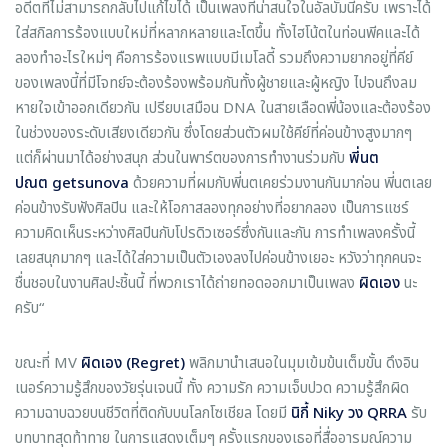
อดีตที่ไม่สามารถกลับไปแก้ไขได้ เป็นเพลงที่น่าสนใจในอัลบั้มนี้ครับ เพราะได้
ใส่สกิลการร้องแบบใหม่ที่หลากหลายและโตขึ้น ทั้งไฮโน้ตในท่อนพีคและได้
ลองทำอะไรใหม่ๆ คือการร้องแรพแบบมีเมโลดี้ รวมถึงความยากอยู่ที่คีย์
ของเพลงนี้ที่มีโจทย์จะต้องร้องพร้อมกันทั้งผู้ชายและผู้หญิง ไปจนถึงลม
หายใจเข้าออกเดียวกัน เปรียบเสมือน DNA ในสายเลือดพี่น้องและต้องร้อง
ในช่วงของระดับเสียงเดียวกัน ซึ่งโดยส่วนตัวผมใช้คีย์ที่ค่อนข้างสูงมากๆ
แต่ก็ผ่านมาได้อย่างสนุก ส่วนในพาร์ตของการทำงานร่วมกับ
พี่นต
ปณต
getsunova
ด้วยความที่ผมกับพี่นตเคยร่วมงานกันมาก่อน พี่นตเลย
ค่อนข้างรับฟังศิลปิน และให้โอกาสลองทุกอย่างที่อยากลอง เป็นการแชร์
ความคิดเห็นระหว่างศิลปินกับโปรดิวเซอร์ซึ่งกันและกัน การทำเพลงครั้งนี้
เลยสนุกมากๆ และได้ใส่ความเป็นตัวเองลงไปค่อนข้างเยอะ หวังว่าทุกคนจะ
ชื่นชอบในงานศิลปะชิ้นนี้ ที่พวกเราได้ถ่ายทอดออกมาเป็นเพลง
ผิดเอง
นะ
ครับ“
ขณะที่ MV
ผิดเอง (Regret)
พลิกมานำเสนอในมุมเข้มข้นเต็มขั้น ดึงอิน
เนอร์ความรู้สึกของวัยรุ่นเจนนี้ ทั้ง ความรัก ความเจ็บปวด ความรู้สึกผิด
ความฉาบฉวยบนชีวิตที่ติดกับบนโลกโซเชียล โดยมี
นิกี้
Niky วง QRRA
รับ
บทบาทสุดท้าทาย ในการแสดงเต็มๆ ครั้งแรกของเธอที่สื่ออารมณ์ความ