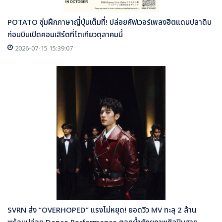
POTATO ซุ่มฝึกภาษาญี่ปุ่นเต็มที่! ปล่อยคัฟเวอร์เพลงฮิตแดนปลาดิบ
ก่อนบินเปิดคอนเสิร์ตที่โตเกียวตุลาคมนี้
2026-07-15 15:39:07
SVRN ส่ง “OVERHOPED” แรงไม่หยุด! ยอดวิว MV ทะลุ 2 ล้าน