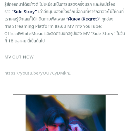
รู้สึกออกมาได้อย่างดี ไม่เหมือนเป็นการแสดงครั้งแรก และยังมีเรื่อง
ราว
“
Side Story”
เล่าอีกมุมมองเบื้องลึกเมื่อคนที่เรารักอาจจะไม่ใช่คนที่
เราเคยรู้จักเลยก็ได้!! ติดตามฟังเพลง
“ผิดเอง (
Regret)”
ทุกช่อง
ทาง Streaming Platform และชม MV ทาง YouTube:
OfficialWhiteMusic และติดตามบทสรุปของ MV “Side Story” ในวัน
ที่ 18 ตุลาคม นี้เป็นต้นไป
MV OUT NOW
https://youtu.be/yOU7CyDMknI