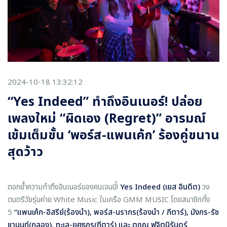
2024-10-18 13:32:12
“Yes Indeed” ทำถึงอินเนอร์! ปล่อย
เพลงใหม่ “ผิดเอง (Regret)” อารมณ์
เข้มเต็มขั้น ‘พอร์ส-แพนเค้ก’ ร้องคู่ขนาน
สุดว้าว
ตอกย้ำความทำถึงอินเนอร์ของคนเจนนี้!
Yes Indeed (เยส อินดีด)
วง
ดนตรีวัยรุ่นค่าย White Music ในเครือ GMM MUSIC โดยสมาชิกทั้ง
5
“แพนเค้ก-อิสรีย์(ร้องนำ)
, พอร์ส-นรากร(ร้องนำ / กีตาร์), มังกร-รัช
ชานนท์(กลอง), ทะเล-ยศธกร(กีตาร์) และ ตฤณ ฟูจิตนิรันดร์