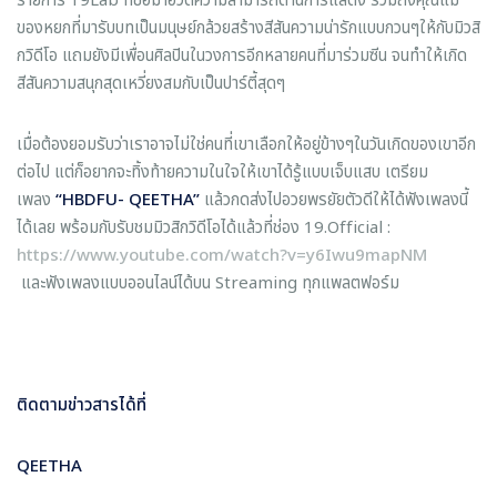
รายการ 19Lab ที่ขอมาอวดความสามารถด้านการแสดง รวมถึงคุณแม่
ของหยกที่มารับบทเป็นมนุษย์กล้วยสร้างสีสันความน่ารักแบบกวนๆให้กับมิวสิ
กวิดีโอ แถมยังมีเพื่อนศิลปินในวงการอีกหลายคนที่มาร่วมซีน จนทำให้เกิด
สีสันความสนุกสุดเหวี่ยงสมกับเป็นปาร์ตี้สุดๆ
เมื่อต้องยอมรับว่าเราอาจไม่ใช่คนที่เขาเลือกให้อยู่ข้างๆในวันเกิดของเขาอีก
ต่อไป แต่ก็อยากจะทิ้งท้ายความในใจให้เขาได้รู้แบบเจ็บแสบ เตรียม
เพลง
“
HBDFU- QEETHA”
แล้วกดส่งไปอวยพรยัยตัวดีให้ได้ฟังเพลงนี้
ได้เลย พร้อมกับรับชมมิวสิกวิดีโอได้แล้วที่ช่อง 19.Official :
https://www.youtube.com/watch?v=y6Iwu9mapNM
และฟังเพลงแบบออนไลน์ได้บน Streaming ทุกแพลตฟอร์ม
ติดตามข่าวสารได้ที่
QEETHA