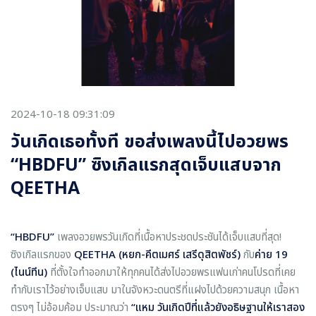
2024-10-18 09:31:09
วันเกิดเธอทั้งที ขอส่งเพลงนี้ไปอวยพร
“HBDFU” ซิงเกิลแรกสุดเจ็บแสบจาก
QEETHA
“HBDFU”
เพลงอวยพรวันเกิดที่เนื้อหาประชดประชันได้เจ็บแสบที่สุด!
ซิงเกิลแรกของ
QEETHA (
หยก-คีตเมศร์ เสรีดุสิตพัชร์)
กับ
ค่าย
19
(
ไนน์ทีน)
ที่ตั้งใจทำออกมาให้ทุกคนได้ส่งไปอวยพรแฟนเก่าคนโปรดที่เคย
ทำกับเราไว้อย่างเจ็บแสบ มาในจังหวะดนตรีที่แฝงไปด้วยความสนุก เนื้อหา
ตรงๆ ไม่อ้อมค้อม ประมาณว่า
“แหม วันเกิดปีที่แล้วยังอธิษฐานให้เราสอง