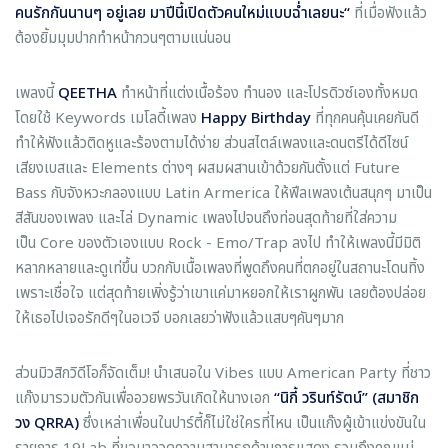
คนรักกันนานๆ อยู่เลย มาปีนี้เปิดตัวคนใหม่แบบฉ่ำเลยนะ“
ที่เมื่อฟังแล้ว
ต้องยิ้มมุมปากทำหน้ากวนๆตามแน่นอน
เพลงนี้
QEETHA
ทำหน้าที่แต่งเนื้อร้อง ทำนอง และโปรดิวซ์เองทั้งหมด
โดยใช้ Keywords เมโลดี้เพลง
Happy Birthday
ที่ทุกคนคุ้นเคยกันดี
ทำให้ฟังแล้วติดหูและร้องตามได้ง่าย ส่วนสไตล์เพลงและดนตรีได้ดีไซน์
เสียงเบสและ Elements ต่างๆ ผสมผสานเข้าด้วยกันตั้งแต่ Future
Bass กับจังหวะกลองแบบ Latin Armerica ให้ฟีลเพลงเต้นสนุกๆ มาเป็น
สีสันของเพลง และไล่ Dynamic เพลงไปจนถึงท่อนสุดท้ายที่ใส่ความ
เป็น Core ของตัวเองแบบ Rock - Emo/Trap ลงไป ทำให้เพลงนี้มีมิติ
หลากหลายและดูเท่ขึ้น บวกกับเนื้อเพลงที่พูดถึงคนที่ตกอยู่ในสถานะโดนทิ้ง
เพราะเชื่อใจ แต่สุดท้ายเพิ่งรู้ว่าเขาแค่มาหยอกให้เราผูกพัน เลยต้องปล่อย
ให้เธอไปเจอรักดีๆในอเวจี บอกเลยว่าฟังแล้วแสบๆคันๆมาก
ส่วนมิวสิกวิดีโอก็จัดเต็ม! นำเสนอใน Vibes แบบ American Party ที่ชาว
แก๊งมารวมตัวกันเพื่ออวยพรวันเกิดให้นางเอก
“
นิกี้ วรินท์รัตน์
”
(
สมาชิก
วง
QRRA)
ซึ่งเหล่าเพื่อนในปาร์ตี้ก็ไม่ใช่ใครที่ไหน เป็นแก๊งผู้เข้าแข่งขันใน