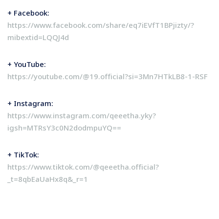
+ Facebook:
https://www.facebook.com/share/eq7iEVfT1BPjizty/?
mibextid=LQQJ4d
+ YouTube:
https://youtube.com/@19.official?si=3Mn7HTkLB8-1-RSF
+ Instagram:
https://www.instagram.com/qeeetha.yky?
igsh=MTRsY3c0N2dodmpuYQ==
+ TikTok:
https://www.tiktok.com/@qeeetha.official?
_t=8qbEaUaHx8q&_r=1