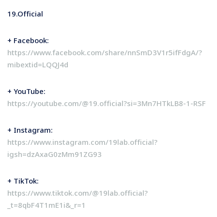
19.Official
+ Facebook:
https://www.facebook.com/share/nnSmD3V1r5ifFdgA/?
mibextid=LQQJ4d
+ YouTube:
https://youtube.com/@19.official?si=3Mn7HTkLB8-1-RSF
+ Instagram:
https://www.instagram.com/19lab.official?
igsh=dzAxaG0zMm91ZG93
+ TikTok:
https://www.tiktok.com/@19lab.official?
_t=8qbF4T1mE1i&_r=1