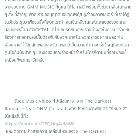
งานของทาง GMM MUSIC ที่ดูแล ให้โอกาสนี้ พร้อมทั้งช่วยเหลือในหลาย
ๆ สิ่ง ที่สำคัญ พวกเราขออนุญาตขอบคุณพี่คุ้ย ผู้กำกับภาพยนตร์ ที่เราได้รู้
ในวันประชุมว่าพี่ชอบสิ่งที่พวกเราทำ จนเป็นหนึ่งในแฟนเพลงของวง และ
ขอบคุณพี่โอม COCKTAIL ที่ให้เกียรติกับพวกเราอย่างสูงในการมาร่วมขับ
ร้องถ่ายทอดเพลงนี้ไปด้วยกันกับพวกเราครับ พวกเราขอฝากเพลง “ไม่
เลือนหาย” ไว้อีกสักเพลงนะครับ เพลงนี้เป็นความท้าทายครั้งใหญ่ที่พวกเรา
ภูมิใจกับมันมาก ๆ และขอขอบคุณล่วงหน้าสำหรับใครก็ตามมที่รักเพลงนี้
เหมือนที่พวกเรารักครับ”
รับชม Music Video “ไม่เลือนหาย” จาก The Darkest
Romance feat. OHM Cocktail เพลงประกอบภาพยนตร์ "ธี่หยด 2"
ได้แล้ววันนี้ที่ :
https://youtu.be/3FQHqjAdMW8
และ ติดตามข่าวสารความเคลื่อนไหวของวง The Darkest