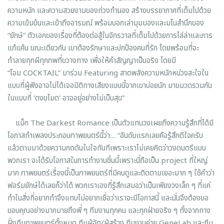
ความหนัก และความสวยงามของท่วงทำนอง สร้างบรรยากาศที่เต็มไปด้วย
ความเข้มข้นและเข้าถึงอารมณ์ พร้อมบอกเล่ามุมมองและมโนสำนึกของ
“ยักษ์” ตัวเอกของเรื่องที่ต้องต่อสู้ในจักรวาลที่เต็มไปด้วยการไล่ล่าและการ
แก้แค้น ขณะเดียวกัน เขาต้องรักษาและปกป้องคนที่รัก โดยพร้อมที่จะ
ทำลายทุกผีทุกภพที่ขวางทาง เพื่อให้คำสัญญาเป็นจริง โดยมี
“โอม COCKTAIL” มาร่วม Featuring สาดพลังความหนักหน่วงสะใจใน
แบบที่ผู้ฟังอาจไม่ได้เจอมิติทางเสียงแบบนี้จากเขาบ่อยนัก มาขมวดรวมกัน
ในแบบที่ 'ดงขโมด' อาจอยู่อย่างไม่เป็นสุข”
แม็ก The Darkest Romance เป็นตัวแทนวงเผยถึงความรู้สึกที่ได้มี
โอกาสทำเพลงประกอบภาพยนตร์นี้ว่า… “อันดับแรกเลยคือรู้สึกดีใจครับ
แล้วตามมาด้วยความกดดันในใจทันทีเพราะเราไม่เคยคิดว่าวงดนตรีแบบ
พวกเรา จะได้รับโอกาสในการทำงานชิ้นนี้เพราะนี่ถือเป็น project ที่ใหญ่
มาก ภาพยนตร์เรื่องนี้เป็นภาพยนตร์ที่มีคนดูและติดตามเยอะมาก ๆ ใช้คำว่า
ฟอร์มยักษ์ได้เลยก็ว่าได้ พวกเราเองที่รู้สึกเสมอว่าเป็นเพียงวงเล็ก ๆ ที่แค่
ทำในสิ่งที่อยากทำจึงแทบไม่อยากเชื่อว่าเราจะมีโอกาสนี้ และนั่นจึงต้องขอ
ขอบคุณอย่างมากมายถึงพี่ ๆ ทีมงานทุกคน และทุกฝ่ายจริง ๆ ทั้งจากทาง
ฝั่งทีมภาพยนตร์ทั้งหมด ทีมผู้จัด/ผู้สร้าง ทีมงานค่าย GeneLab และทีม