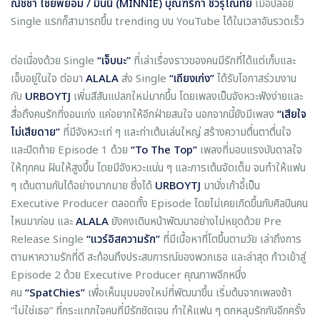
ณัชชา ไชยพยอม / มินนี่ (MINNIE) บุณฑริกา ชีวรุโณทัย
เมื่อปล่อย
Single แรกก็สามารถขึ้น trending บน YouTube ได้ในเวลาอันรวดเร็ว
ต่อเนื่องด้วย Single
“เจ็บนะ”
ที่เล่าเรื่องราวของคนมีรักที่ได้แต่เก็บและ
เจ็บอยู่ในใจ ต่อมา
ALALA
ส่ง Single
“เถียงเก่ง”
ได้รับโอกาสร่วมงาน
กับ
URBOYTJ
เพิ่มสีสันแปลกใหม่มากขึ้น โดยเพลงเป็นจังหวะฟังง่ายและ
สื่อถึงคนรักที่งอนเก่ง แค่อยากให้อีกฝ่ายสนใจ นอกจากนี้ยังมีเพลง
“เสียใจ
ไม่เสียดาย”
ที่มีจังหวะเท่ ๆ และท่าเต้นเล่นใหญ่ สร้างความตื่นตาตื่นใจ
และปิดท้าย Episode 1 ด้วย
“To The Top”
เพลงที่มอบแรงบันดาลใจ
ให้ทุกคน ฝันให้สูงขึ้น โดยมีจังหวะแน่น ๆ และการเต้นจัดเต็ม จนทำให้แฟน
ๆ เต้นตามกันได้อย่างมากมาย ซึ่งได้
URBOYTJ
มานั่งเก้าอี้เป็น
Executive Producer ตลอดทั้ง Episode โดยไม่เคยเกิดขึ้นกับศิลปินคน
ไหนมาก่อน และ
ALALA
ยังคงเดินหน้าพัฒนาอย่างไม่หยุดด้วย Pre
Release Single
“แวร์อิสความรัก”
ที่มีเนื้อหาที่โตขึ้นตามวัย เล่าถึงการ
ตามหาความรักที่ดี สะท้อนถึงประสบการณ์ของพวกเธอ และล่าสุด ก้าวเข้าสู่
Episode 2 ด้วย Executive Producer คุณภาพอีกหนึ่ง
คน
“SpatChies”
เพื่อเห็นมุมมองใหม่ที่พัฒนาขึ้น เริ่มต้นจากเพลงช้า
“ไม่ใช่เธอ” ที่กระแทกใจคนที่มีรักชัดเจน ทำให้แฟน ๆ ตกหลุมรักกันอีกครั้ง