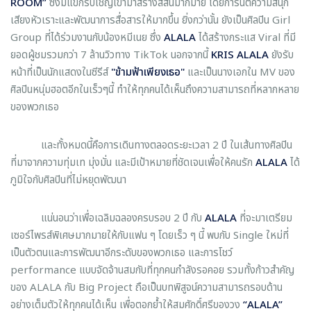
ROOM”
ซึ่งมีแขกรับเชิญเข้ามาสร้างสีสันมากมาย โดยการันตีความสนุก
เสียงหัวเราะและพัฒนาการสื่อสารให้มากขึ้น ยิ่งกว่านั้น ยังเป็นศิลปิน Girl
Group ที่ได้ร่วมงานกับน้องหมีเนย ซึ่ง
ALALA
ได้สร้างกระแส Viral ที่มี
ยอดผู้ชมรวมกว่า 7 ล้านวิวทาง TikTok นอกจากนี้
KRIS ALALA
ยังรับ
หน้าที่เป็นนักแสดงในซีรีส์
"ข้ามฟ้าเพียงเธอ"
และเป็นนางเอกใน MV ของ
ศิลปินหนุ่มฮอตอีกในเร็วๆนี้ ทำให้ทุกคนได้เห็นถึงความสามารถที่หลากหลาย
ของพวกเธอ
และทั้งหมดนี้คือการเดินทางตลอดระยะเวลา 2 ปี ในเส้นทางศิลปิน
ที่มาจากความทุ่มเท มุ่งมั่น และมีเป้าหมายที่ชัดเจนเพื่อให้คนรัก
ALALA
ได้
ภูมิใจกับศิลปินที่ไม่หยุดพัฒนา
แน่นอนว่าเพื่อเฉลิมฉลองครบรอบ 2 ปี กับ
ALALA
ที่จะมาเตรียม
เซอร์ไพรส์พิเศษมากมายให้กับแฟน ๆ โดยเร็ว ๆ นี้ พบกับ Single ใหม่ที่
เป็นตัวตนและการพัฒนาอีกระดับของพวกเธอ และการโชว์
performance แบบจัดจ้านสมกับที่ทุกคนกำลังรอคอย รวมทั้งก้าวสำคัญ
ของ ALALA กับ Big Project ถือเป็นบทพิสูจน์ความสามารถรอบด้าน
อย่างเต็มตัวให้ทุกคนได้เห็น เพื่อตอกย้ำให้สมศักดิ์ศรีของวง
“ALALA”