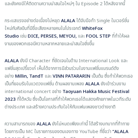
และยังคงมีให้ติดตามความน่าสนใจใหม่ๆ ใน Episode 2 ได้หลังจากนี้
กระแสแรงอย่างต่อเนื่องไม่หยุด
ALALA
ได้จับมือทำ Single ในเวอร์ชั่น
ใหม่กับศิลปินที่มีชื่อเสียงหลายคนในโปรเจกต์
WhiteFox
Studio
เช่น
DICE, PERSES, MEYOU,
และ
FOOL STEP
ที่ทำให้ผล
งานของพวกเธอมีความหลากหลายและน่าสนใจยิ่งขึ้น
ALALA
ยังมี Character ที่ชัดเจนในด้าน International Look และ
แฟชั่นสุดเปรี้ยวเก๋ เห็นได้จากการมีส่วนร่วมในงานแฟชั่นแบรนด์ดัง
อย่าง
Millin, TandT
และ
VINN PATARARIN
เป็นต้น ซึ่งทำให้พวกเธอ
เป็นที่ยอมรับในแวดวงแฟชั่น ด้านผลงานเพลง
ALALA
ยังเข้าร่วมงาน
international concert อย่าง
Taoyuan Hakka Music Festival
2023
ที่ไต้หวัน ซึ่งเป็นโอกาสที่ทำให้พวกเธอได้แสดงศักยภาพในเวทีระดับ
ต่างประเทศ และสร้างความประทับใจให้กับแฟนเพลงชาวต่างชาติ
ความสามารถของ
ALALA
ยังไม่หมดเพียงเท่านี้ ได้สร้างบทบาทที่ท้าทาย
โดยการเป็น MC ในรายการของตนเองทาง YouTube ที่ชื่อว่า
“ALALA