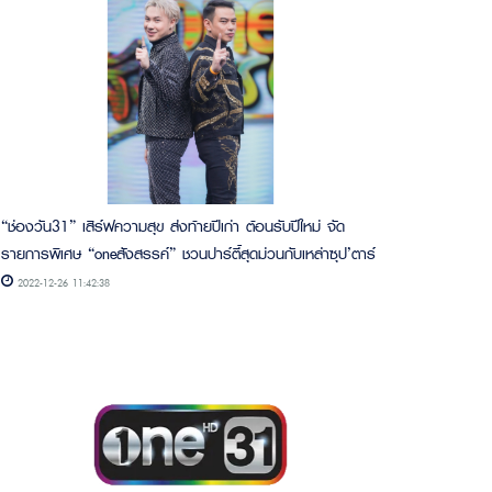
“ช่องวัน31” เสิร์ฟความสุข ส่งท้ายปีเก่า ต้อนรับปีใหม่ จัด
รายการพิเศษ “oneสังสรรค์” ชวนปาร์ตี้สุดม่วนกับเหล่าซุป’ตาร์
2022-12-26 11:42:38