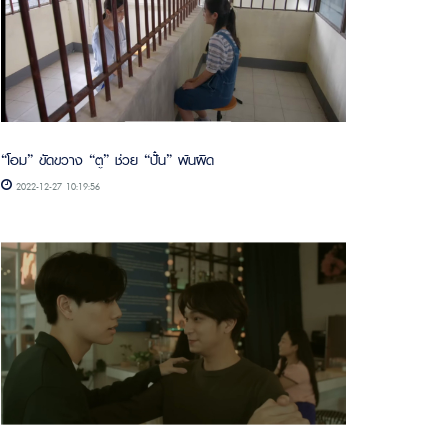
“โอม” ขัดขวาง “ตู” ช่วย “ปั๋น” พ้นผิด
2022-12-27 10:19:56