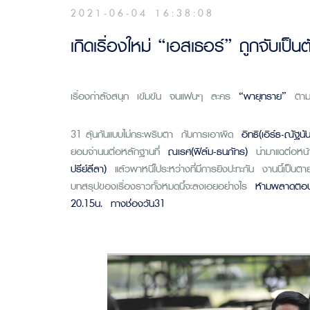
2021-06-04 16:38:08
เกิดเรื่องใหม่ “เอสเธอร์” ถูกจับเป
เรื่องกำลังสนุก เข้มข้น จนแฟนๆ ละคร
“
พายุทราย
”
ตามเก
31 ลุ้นกันแบบไม่กระพริบตา กับการเอาผิด
อิทธิ(เอิร์ธ-ณัฐน
ยอมจำนนต่อหลักฐานที่
ณเรศ(ฟิล์ม-ธนภัทร)
นำมาแฉต่อหน้
ปรีย์ลีลา)
แล้วพาหนีไประหว่างที่มีการยิงปะทะกัน งานนี้เป็
บทสรุปของเรื่องราวทั้งหมดนี้จะลงเอยอย่างไร
ห้ามพลาดตอ
20.15น. ทางช่องวัน31