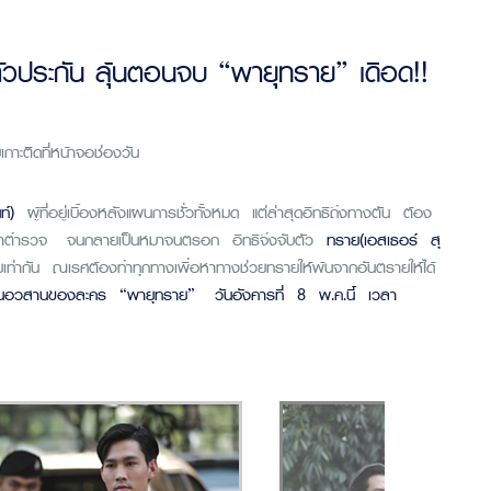
็นตัวประกัน ลุ้นตอนจบ “พายุทราย” เดือด!!
าะติดที่หน้าจอช่องวัน
ันท์)
ผู้ที่อยู่เบื้องหลังแผนการชั่วทั้งหมด แต่ล่าสุดอิทธิถึงทางตัน ต้อง
าตำรวจ จนกลายเป็นหมาจนตรอก อิทธิจึงจับตัว
ทราย(เอสเธอร์ สุ
นตายเท่ากัน ณเรศต้องทำทุกทางเพื่อหาทางช่วยทรายให้พ้นจากอันตรายให้ได้
นอวสานของละคร
“
พายุทราย
”
วันอังคารที่ 8 พ.ค.นี้ เวลา