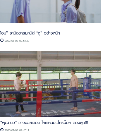
โอม” ระเบิดอารมณ์ใส่ “ตู” อย่างหนัก
2023-01-03 09:52:33
“พุฒ-นิว” วางมวยเดือด ใครเหนือ...ใครน็อค ต้องลุ้น!!!
2023-01-03 09:47:11