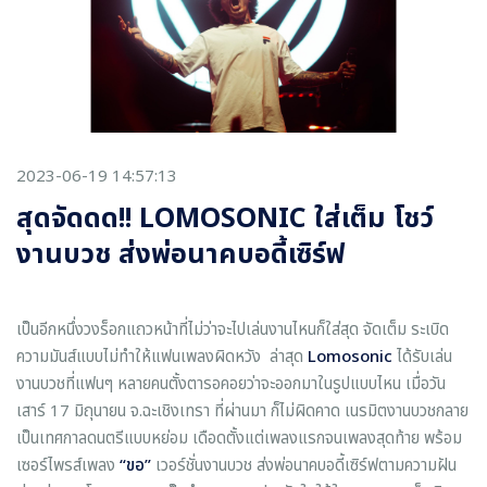
2023-06-19 14:57:13
สุดจัดดด!! LOMOSONIC ใส่เต็ม โชว์
งานบวช ส่งพ่อนาคบอดี้เซิร์ฟ
เป็นอีกหนึ่งวงร็อกแถวหน้าที่ไม่ว่าจะไปเล่นงานไหนก็ใส่สุด จัดเต็ม ระเบิด
ความมันส์แบบไม่ทำให้แฟนเพลงผิดหวัง ล่าสุด
Lomosonic
ได้รับเล่น
งานบวชที่แฟนๆ หลายคนตั้งตารอคอยว่าจะออกมาในรูปแบบไหน เมื่อวัน
เสาร์ 17 มิถุนายน จ.ฉะเชิงเทรา ที่ผ่านมา ก็ไม่ผิดคาด เนรมิตงานบวชกลาย
เป็นเทศกาลดนตรีแบบหย่อม เดือดตั้งแต่เพลงแรกจนเพลงสุดท้าย พร้อม
เซอร์ไพรส์เพลง
“ขอ”
เวอร์ชั่นงานบวช ส่งพ่อนาคบอดี้เซิร์ฟตามความฝัน