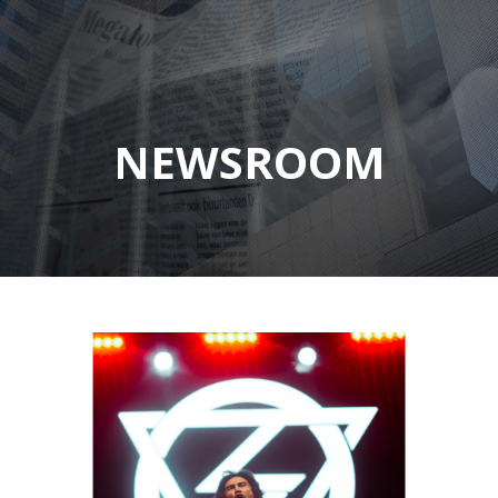
NEWSROOM