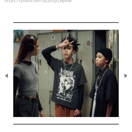
https://youtu.be/cqQAzpZBpAw