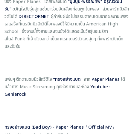
ของ Paper Planes โดยเพลงนี้ได้
“ปุ้มปุ้ย-พรรณทิพา
อรุณวัฒน
ชัย
”
ขวัญใจวัยรุ่นสุดแซ่บมาร่วมอัดเสียงท่อนพูดในเพลง ส่วนพาร์ทมิวสิก
วิดีโอได้
DIRECTORNET
ผู้กำกับฝีมือไม่ธรรมดาคนเดิมจากผลงานเพลง
เสแสร้งที่เนรมิตมิวสิกวิดีโอเพลงนี้ให้มีความเป็น American High
School ซึ่งงานนี้ทั้งฮายและเซนยังได้แสดงเป็นวัยรุ่นอเมริกา
สไตล์ Punk ที่เจ้าตัวบอกว่าเป็นคาแรกเตอร์ตัวเองสุดๆ ทั้งพาร์ทวัยเด็ก
และวัยรุ่น
แฟนๆ ติดตามชมมิวสิกวิดีโอ
“
ทรงอย่างแบด
”
จาก
Paper Planes
ได้
แล้วทาง Music Streaming ทุกช่องทางและช่อง
Youtube :
Genierock
ทรงอย่างแบด (
Bad Boy) - Paper Planes
「
Official MV
」
: