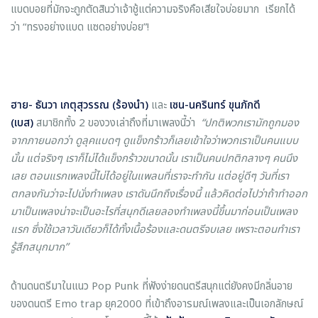
แบดบอยที่มักจะถูกตัดสินว่าเจ้าชู้แต่ความจริงคือเสียใจบ่อยมาก เรียกได้
ว่า “ทรงอย่างแบด แซดอย่างบ่อย”!
ฮาย
-
ธันวา เกตุสุวรรณ (ร้องนำ)
และ
เซน
-นครินทร์ ขุนภักดี
(เบส)
สมาชิกทั้ง 2 ของวงเล่าถึงที่มาเพลงนี้ว่า
“ปกติพวกเรามักถูกมอง
จากภายนอกว่า ดูลุคแบดๆ ดูแข็งกร้าวก็เลยเข้าใจว่าพวกเราเป็นคนแบบ
นั้น แต่จริงๆ เราก็ไม่ได้แข็งกร้าวขนาดนั้น เราเป็นคนปกติกลางๆ คนนึง
เลย ตอนแรกเพลงนี้ไม่ได้อยู่ในแพลนที่เราจะทำกัน แต่อยู่ดีๆ วันที่เรา
ตกลงกันว่าจะไปนั่งทำเพลง เราดันนึกถึงเรื่องนี้ แล้วคิดต่อไปว่าถ้าทำออก
มาเป็นเพลงน่าจะเป็นอะไรที่สนุกดีเลยลองทำเพลงนี้ขึ้นมาก่อนเป็นเพลง
แรก ซึ่งใช้เวลาวันเดียวก็ได้ทั้งเนื้อร้องและดนตรีจบเลย เพราะตอนทำเรา
รู้สึกสนุกมาก”
ด้านดนตรีมาในแนว Pop Punk ที่ฟังง่ายดนตรีสนุกแต่ยังคงมีกลิ่นอาย
ของดนตรี Emo trap ยุค2000 ที่เข้าถึงอารมณ์เพลงและเป็นเอกลักษณ์