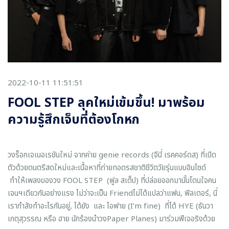
2022-10-11 11:51:51
FOOL STEP ลุคใหม่เข้มขึ้น! มาพร้อม
ความรู้สึกเจ็บที่ต้องโกหก
วงร็อกเจเนอเรชันใหม่ จากค่าย genie records (จีนี่ เรคคอร์ดส) ที่เปิด
ตัวด้วยดนตรีสดใหม่และเนื้อหาที่ถ่ายทอดรสชาติชีวิตวัยรุ่นแบบอินไซด์
ทำให้เพลงของวง FOOL STEP (ฟูล สเต็ป) ที่ปล่อยออกมานั้นโดนใจคน
เจนฯเดียวกันอย่างแรง ไม่ว่าจะเป็น Friendไม่ได้แปลว่าแฟน, ฟิลเตอร์, นี่
เรากำลังทำอะไรกันอยู่, ได้ยัง และ ไอฟาย (I’m fine) ที่ได้ HYE (ธันวา
เกตุสุวรรณ หรือ ฮาย นักร้องนำวงPaper Planes) มาร่วมฟีเจอริงด้วย