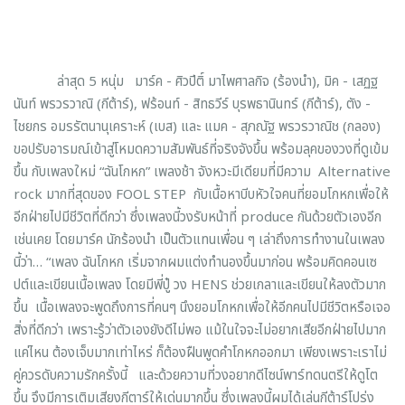
ล่าสุด 5 หนุ่ม มาร์ค - ศิวปีติ์ มาไพศาลกิจ (ร้องนำ), มิค - เสฏฐ
นันท์ พรวรวาณิ (กีต้าร์), ฟร้อนท์ - สิทธวีร์ บุรพธานินทร์ (กีต้าร์), ตัง -
ไชยกร อมรรัตนานุเคราะห์ (เบส) และ แมค - สุภณัฐ พรวรวาณิช (กลอง)
ขอปรับอารมณ์เข้าสู่โหมดความสัมพันธ์ที่จริงจังขึ้น พร้อมลุคของวงที่ดูเข้ม
ขึ้น กับเพลงใหม่ “ฉันโกหก” เพลงช้า จังหวะมีเดียมที่มีความ Alternative
rock มากที่สุดของ FOOL STEP กับเนื้อหาบีบหัวใจคนที่ยอมโกหกเพื่อให้
อีกฝ่ายไปมีชีวิตที่ดีกว่า ซึ่งเพลงนี้วงรับหน้าที่ produce กันด้วยตัวเองอีก
เช่นเคย โดยมาร์ค นักร้องนำ เป็นตัวแทนเพื่อน ๆ เล่าถึงการทำงานในเพลง
นี้ว่า… “เพลง ฉันโกหก เริ่มจากผมแต่งทำนองขึ้นมาก่อน พร้อมคิดคอนเซ
ปต์และเขียนเนื้อเพลง โดยมีพี่ปู๋ วง HENS ช่วยเกลาและเขียนให้ลงตัวมาก
ขึ้น เนื้อเพลงจะพูดถึงการที่คนๆ นึงยอมโกหกเพื่อให้อีกคนไปมีชีวิตหรือเจอ
สิ่งที่ดีกว่า เพราะรู้ว่าตัวเองยังดีไม่พอ แม้ในใจจะไม่อยากเสียอีกฝ่ายไปมาก
แค่ไหน ต้องเจ็บมากเท่าไหร่ ก็ต้องฝืนพูดคำโกหกออกมา เพียงเพราะเราไม่
คู่ควรดับความรักครั้งนี้ และด้วยความที่วงอยากดีไซน์พาร์ทดนตรีให้ดูโต
ขึ้น จึงมีการเติมเสียงกีตาร์ให้เด่นมากขึ้น ซึ่งเพลงนี้ผมได้เล่นกีต้าร์โปร่ง