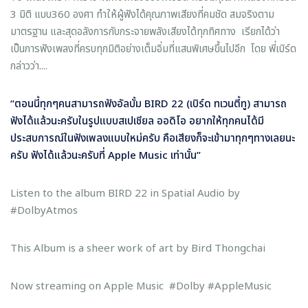
3 มิติ แบบ360 องศา ทำให้ผู้ฟังได้คุณภาพเสียงที่คมชัด สมจริงตาม
มาตรฐาน และสุดอลังการกับกระจายพลังเสียงได้ทุกทิศทาง เรียกได้ว่า
เป็นการฟังเพลงที่ครบทุกมิติอย่างเต็มอิ่มที่แสนพิเศษขึ้นไปอีก โดย พี่เบิร์ด
กล่าวว่า....
“ตอนนี้ทุกๆคนสามารถฟังอัลบั้ม
BIRD 22 (เบิร์ด ทเวนตี้ทู) สามารถ
ฟังได้แล้วนะครับในรูปแบบสเปเชียล ออดิโอ อยากให้ทุกคนได้มี
ประสบการณ์ในฟังเพลงแบบใหม่ครับ คือเสียงก็จะเข้ามาทุกๆทางเลยนะ
ครับ ฟังได้แล้วนะครับที่
Apple Music เท่านั้น”
Listen to the album BIRD 22 in Spatial Audio by
#DolbyAtmos
This Album is a sheer work of art by Bird Thongchai
Now streaming on Apple Music #Dolby #AppleMusic