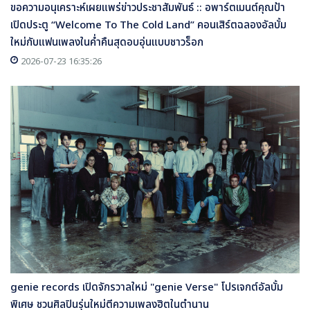
ขอความอนุเคราะห์เผยแพร่ข่าวประชาสัมพันธ์ :: อพาร์ตเมนต์คุณป้า
เปิดประตู “Welcome To The Cold Land” คอนเสิร์ตฉลองอัลบั้ม
ใหม่กับแฟนเพลงในค่ำคืนสุดอบอุ่นแบบชาวร็อก
2026-07-23 16:35:26
genie records เปิดจักรวาลใหม่ "genie Verse" โปรเจกต์อัลบั้ม
พิเศษ ชวนศิลปินรุ่นใหม่ตีความเพลงฮิตในตำนาน