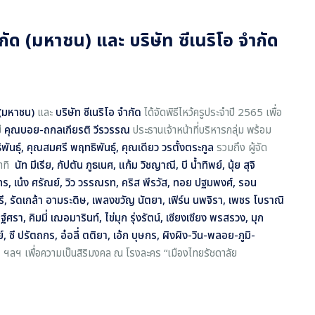
ำกัด (มหาชน) และ บริษัท ซีเนริโอ จำกัด
ด (มหาชน)
และ
บริษัท ซีเนริโอ จำกัด
ได้จัดพิธีไหว้ครูประจำปี 2565 เพื่อ
ี
คุณบอย-ถกลเกียรติ วีรวรรณ
ประธานเจ้าหน้าที่บริหารกลุ่ม
พร้อม
นธุ์, คุณสมศรี พฤทธิพันธุ์, คุณเดียว วรตั้งตระกูล
รวมถึง ผู้จัด
าทิ
นัท มีเรีย
, กัปตัน ภูธเนศ, แก้ม วิชญาณี, บี น้ำทิพย์, นุ้ย สุจิ
ัทร, เน๋ง ศรัณย์, วิว วรรณรท, คริส พีรวัส, ทอย ปฐมพงศ์, รอน
, รัดเกล้า อามระดิษ, เพลงขวัญ นัตยา, เฟิร์น นพจิรา, เพชร โบราณิ
ณฐ์ศรา, คิมมี่ เฌอมารินท์, ไข่มุก รุ่งรัตน์, เซียงเซียง พรสรวง, มุก
 ซี ปรัตถกร, อ๋อลี่ ตติยา, เอ้ก บุษกร, ผิงผิง-วิน-พลอย-ภูมิ-
n
ฯลฯ เพื่อความเป็นสิริมงคล ณ โรงละคร “เมืองไทยรัชดาลัย