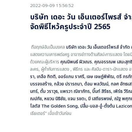
2022-09-09 15:56:52
บริษัท เดอะ วัน เอ็นเตอร์ไพรส์ จ
จัดพิธีไหว้ครูประจำปี 2565
ถือฤกษ์อันเป็นมงคล
บริษัท เดอะ วัน เอ็นเตอร์ไพรส์ จำกั
แสดงความเคารพต่อครู อาจารย์ทางด้านศิลปะการแสดง โดยม
ด้วยคณะผู้บริหาร
คุณนิพนธ์ ผิวเณร
,
คุณอรรณพ เสนะสุทธิพั
ละคร, ผู้กำกับการแสดง , พิธีกร และ ศิลปิน-ดารา-นักแสดง อ
รา, เกลือ กิตติ, ออร์แกน ราศรี, เจษ เจษฏ์พิพัฒ, ตรี ภรภ
บรรจงสร้าง, กล้วย ปรารถนา, ต้อม พลวัฒน์, กลศ อัทธเสรี
นทร์, ตั้ม วราวุธ, แพรวา ณิชาภัทร, บิ๊นท์ สิรีธร, เพิร์ธ วีริ
ณปภัช, หยวน นิธิชัย, แจม รชตะ, บี เสถียรพงษ์, ณัฐ พศุฑย์,
โลตัส The Golden Song, ปลื้ม-บอส-อู๋-ตั้งต้น Lazico
เธียเตอร์” เมื่อเช้าวันก่อน