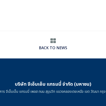
BACK TO NEWS
บริษัท จีเอ็มเอ็ม แกรมมี่ จำกัด (มหาชน)
าคาร จีเอ็มเอ็ม แกรมมี่ เพลส ถนน สุขุมวิท แขวงคลองเตยเหนือ เขต วัฒนา ก