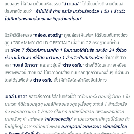
แบบสุดๆ ให้กับสาวน้อยมหัศจรรย์ “
สาวเบลล์
” ได้เป็นอย่างดี งานนี้เบลล์
ประกาศชัดเจนว่า “
ถ้าไม่ได้พี่ ต่าย อรทัย มาร่วมร้องด้วย
1 วัน 1 ล้านวิว
ไม่เกิดกับเพลงกล่องของขวัญอย่างแน่นอน
”
มิวสิกวิดีโอเพลง “
กล่องของขวัญ
” ถูกปล่อยให้แฟนๆ ได้รับชมกันทางช่อง
ยูทูบ “GRAMMY GOLD OFFICIAL” เมื่อวันที่ 22 กรกฎาคมที่ผ่าน
มา
เพียง
7 ชั่วโมงก็สามารถติด 1 ในมาแรงได้สำเร็จ และอีก 24 ชั่วโมง
ต่อมาเอ็มวีเพลงนี้ก็มียอดวิวทะลุ 1 ล้านวิวเป็นที่เรียบร้อย
ทำเอาทั้งสาว
หล่า “
เบลล์ นิภาดา
” และสาวรุ่นพี่ “
ต่าย อรทัย
” ต่างก็ดีใจและหายเหนื่อย
เพราะเพลงนี้ สาวเบลล์ ใช้เวลาอัดเสียงนานมากที่สุดกว่าเพลงอื่นๆ ที่ผ่านมา
โดยได้รุ่นพี่อย่าง
ต่าย อรทัย
นั่งให้กำลังใจหน้าห้องอัดไม่ห่าง
เบลล์ นิภาดา
กล่าวถึงความรู้สึกในครั้งนี้ว่า “ดี
ใจมากค่ะ ตอนที่รู้ว่าติด
1 ใน
มาแรง ก็ดีใจแบบสุดๆ เบลล์ก็คอยแอบดูอยู่เรื่อยๆ ว่าใกล้ 1 ล้านวิวหรือ
ยัง พอยอดวิวแตะ 1 ล้านวิว ดีใจมาก หายเหนื่อยเลย เพราะเพลงนี้ยาก
มากจริงๆ ค่ะ แต่เพลง ‘
กล่องของขวัญ
’ จะไม่สามารถมาถึงจุดนี้ได้เลย ถ้า
ไม่มีผู้ใหญ่ อาจารย์นักแต่งเพลง
อ.ภานุวัฒน์ วิเศษวงษา เรียบเรียงโดย