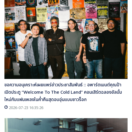
ขอความอนุเคราะห์เผยแพร่ข่าวประชาสัมพันธ์ :: อพาร์ตเมนต์คุณป้า
เปิดประตู “Welcome To The Cold Land” คอนเสิร์ตฉลองอัลบั้ม
ใหม่กับแฟนเพลงในค่ำคืนสุดอบอุ่นแบบชาวร็อก
2026-07-23 16:35:26