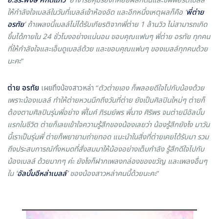
อ.ธีระพงษ์ ศักดิ์แก้ว
อาจารย์คุมร้องที่คอยผลักดันและซัพพอร์ตเบลล์
ให้กำลังใจเบลล์ในวันที่เบลล์เข้าห้องอัด และอีกหนึ่งเหตุผลก็คือ ‘
พี่ต่าย
อรทัย
’ ถ้าเพลงนี้เบลล์ไม่ได้รับเกียรติจากพี่ต่าย 1 ล้านวิว ไม่สามารถเกิด
ขึ้นได้ภายใน 24 ชั่วโมงอย่างแน่นอน ขอบคุณแฟนๆ พี่ต่าย อรทัย ทุกคน
ที่ให้กำลังใจและเอ็นดูเบลล์ด้วย และขอบคุณแฟนๆ ของเบลล์ทุกคนด้วย
นะคะ
”
ต่าย อรทัย
เผยถึงน้องสาวหล่า “
ตัวต่ายเอง ก็พลอยดีใจไปกับน้องด้วย
เพราะน้องเบลล์ ทำให้ต่ายหวนนึกถึงวันที่ต่าย ยังเป็นศิลปินใหม่ๆ ต่ายก็
ต้องตามศิลปินรุ่นพี่อย่าง พี่ไมค์ ภิรมย์พร พี่นาง ศิริพร จนต่ายมีอัลบั้ม
แรกในชีวิต ต่ายก็เลยเข้าใจความรู้สึกของน้องเลยว่า น้องรู้สึกยังไง มาวัน
นี้เราเป็นรุ่นพี่ ต่ายก็พยายามถ่ายทอด แนะนำในสิ่งที่ต่ายเคยได้รับมา รวม
ถึงประสบการณ์ทั้งหมดที่สั่งสมมาให้น้องอย่างเต็มกำลัง รู้สึกดีใจไปกับ
น้องเบลล์ ด้วยมากๆ ค่ะ ยังไงก็ฝากเพลงกล่องของขวัญ และเพลงอื่นๆ
ใน
‘
อัลบั้มอีหล่าเบลล์
’ ของน้องสาวหล่าคนนี้ด้วยนะคะ
”