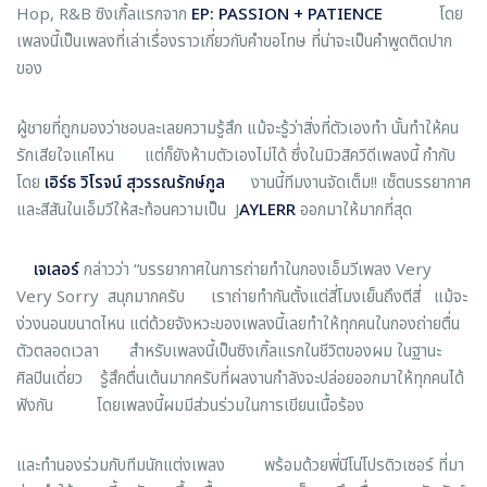
Hop, R&B ซิงเกิ้ลแรกจาก
EP: PASSION + PATIENCE
โดย
เพลงนี้เป็นเพลงที่เล่าเรื่องราวเกี่ยวกับคำขอโทษ ที่น่าจะเป็นคำพูดติดปาก
ของ
ผู้ชายที่ถูกมองว่าชอบละเลยความรู้สึก แม้จะรู้ว่าสิ่งที่ตัวเองทำ นั้นทำให้คน
รักเสียใจแค่ไหน แต่ก็ยังห้ามตัวเองไม่ได้ ซึ่งในมิวสิควิดีเพลงนี้ กำกับ
โดย
เอิร์ธ
วิโรจน์
สุวรรณรักษ์กูล
งานนี้ทีมงานจัดเต็ม!! เซ็ตบรรยากาศ
และสีสันในเอ็มวีให้สะท้อนความเป็น J
AYLERR
ออกมาให้มากที่สุด
เจเลอร์
กล่าวว่า “บรรยากาศในการถ่ายทำในกองเอ็มวีเพลง Very
Very Sorry สนุกมากครับ เราถ่ายทำกันตั้งแต่สี่โมงเย็นถึงตีสี่ แม้จะ
ง่วงนอนขนาดไหน แต่ด้วยจังหวะของเพลงนี้เลยทำให้ทุกคนในกองถ่ายตื่น
ตัวตลอดเวลา สำหรับเพลงนี้เป็นซิงเกิ้ลแรกในชีวิตของผม ในฐานะ
ศิลปินเดี่ยว รู้สึกตื่นเต้นมากครับที่ผลงานกำลังจะปล่อยออกมาให้ทุกคนได้
ฟังกัน โดยเพลงนี้ผมมีส่วนร่วมในการเขียนเนื้อร้อง
และทำนองร่วมกับทีมนักแต่งเพลง พร้อมด้วยพี่นีโน่โปรดิวเซอร์ ที่มา