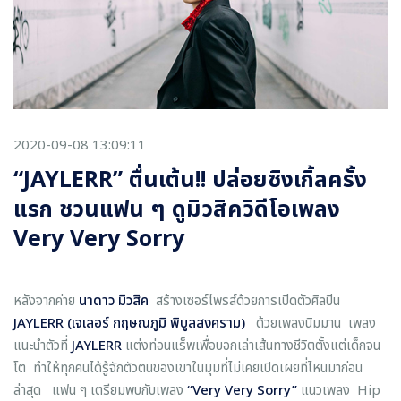
2020-09-08 13:09:11
“JAYLERR” ตื่นเต้น!! ปล่อยซิงเกิ้ลครั้ง
แรก ชวนแฟน ๆ ดูมิวสิควิดีโอเพลง
Very Very Sorry
หลังจากค่าย
นาดาว
มิวสิค
สร้างเซอร์ไพรส์ด้วยการเปิดตัวศิลปิน
JAYLERR (
เจเลอร์
กฤษณภูมิ
พิบูลสงคราม
)
ด้วยเพลงนิมมาน เพลง
แนะนำตัวที่
JAYLERR
แต่งท่อนแร็พเพื่อบอกเล่าเส้นทางชีวิตตั้งแต่เด็กจน
โต ทำให้ทุกคนได้รู้จักตัวตนของเขาในมุมที่ไม่เคยเปิดเผยที่ไหนมาก่อน
ล่าสุด แฟน ๆ เตรียมพบกับเพลง
“Very Very Sorry”
แนวเพลง
Hip