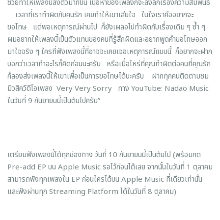
ช่วยทำให้เพลงนี้ลงตัวมากขึ้น เนื้อหาของเพลงก็จะลงลึกเรื่องความสัมพันธ์
เวลาที่เราทำผิดกับคนรัก เคยทำให้เขาเสียใจ ในใจเราคืออยากจะ
ขอโทษ แต่พอเหตุการณ์ผ่านไป ก็ยังเผลอไปทำผิดกับเรื่องเดิม ๆ ซ้ำ ๆ
ผมอยากให้เพลงนี้เป็นตัวแทนของคนที่รู้สึกผิดและอยากพูดคำขอโทษออก
มาใจจริง ๆ ใครที่ฟังเพลงนี้ที่อาจจะเคยเจอเหตุการณ์แบบนี้ ก็อยากจะฝาก
บอกว่าเวลาทำอะไรก็คิดก่อนนะครับ หรือเมื่อไหร่ที่คุณทำผิดต่อคนที่คุณรัก
ก็ลองส่งเพลงนี้ให้เขาเพื่อเป็นการขอโทษได้นะครับ ฝากทุกคนติดตามชม
มิวสิควิดีโอเพลง Very Very Sorry ทาง YouTube: Nadao Music
ในวันที่ 9 กันยายนนี้เป็นต้นไปครับ”
เตรียมฟังเพลงนี้ได้ทุกช่องทาง
วันที่ 10 กันยายนนี้เป็นต้นไป (พร้อมกด
Pre-add EP บน Apple Music รอไว้ก่อนได้เลย จากนั้นในวันที่ 1 ตุลาคม
สามารถฟังทุกเพลงใน EP ก่อนใครได้บน Apple Music ที่เดียวเท่านั้น
และฟังผ่านทุก Streaming Platform ได้ในวันที่ 8 ตุลาคม)