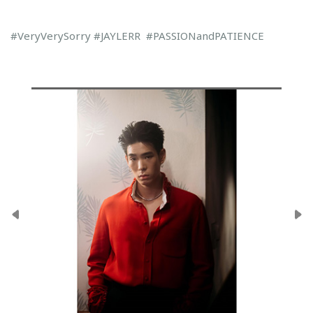
#VeryVerySorry #JAYLERR #PASSIONandPATIENCE