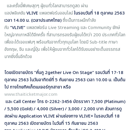
และครั้งนี้พิเศษสุดๆ ผู้ชมทั่วโลกสามารถดูสด ผ่าน
แอปพลิเคชัน
VLIVE
แพลตฟอร์มออนไลน์
ในรอบวันที่ 18 ตุลาคม 2563
เวลา 14.00 น. (เวลาประเทศไทย)
ซึ่งเป็นการผนึกกำลัง
กับ
“VLIVE”
แพลตฟอร์ม Live Streaming และ Community ยักษ์
ใหญ่จากเกาหลีใต้อีกครั้ง ที่สามารถรองรับผู้ชมได้กว่า 200 ประเทศทั่วโลก
เพื่อจะได้เจอแฟนๆ พร้อมกันจากทั่วทุกมุมโลก โดยมี Sub-title ภาษา
อังกฤษ, จีน และญี่ปุ่น เพื่อให้ผู้ชมจากทั่วโลกได้รับชมอย่างเต็มอรรถรส
มากยิ่งขึ้นอีกด้วย
โดยเปิดขายบัตร
“คั่นกู 2
gether Live On Stage” รอบวันที่ 17-18
ตุลาคม 2563 ในวันอาทิตย์ที่ 5 กันยายน 2563 เวลา 10.00 น. เป็นต้น
ไป ทางไทยทิคเก็ตเมเจอร์ทุกสาขา หรือ
www.thaiticketmajor.com
และ
Call Center โทร 0-2262-3456 บัตรราคา 7,500 (Platinum)
/ 5,500 (Gold) / 4,000 (Silver) / 3,000 / 2,000 บาท ส่วนการดู
สดผ่าน Application VLIVE ผ่านช่องทาง VLIVE+ ในรอบวันที่ 18
ตุลาคม 2563 เปิดขายบัตร ในวันที่ 15 กันยายน 2563