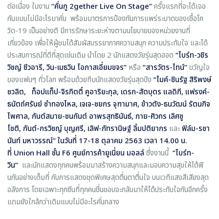
ต่อเนื่อง ในงาน
“คั่นกู
2gether Live On Stage”
ครั้งแรกที่จะได้เจอ
กันแบบไม่มีอะไรมาคั่น พร้อมมาตรการป้องกันการแพร่ระบาดของเชื้อโค
วิด-19 เป็นอย่างดี มีการรักษาระยะห่างตามนโยบายของหน่วยงานที่
เกี่ยวข้อง เพื่อให้ผู้ชมได้สัมผัสบรรยากาศความสนุก ความประทับใจ และได้
ประสบการณ์ที่ดีที่สุดเช่นเดิม นำโดย 2 นักแสดงวัยรุ่นสุดฮอต
“ไบร์ท-วชิร
วิชญ์ ชีวอารี
, วิน-เมธวิน โอภาสเอี่ยมขจร”
หรือ
“สารวัตร-ไทน์”
ขวัญใจ
ของแฟนๆ ทั่วโลก พร้อมด้วยทีมนักแสดงวัยรุ่นสุดปัง
“ไมค์-ชินรัฐ สิริพงษ์
ชวลิต
, ท็อปแท็ป-จิรกิตติ์ คูอาริยะกุล, เดรก-สัตบุตร แลดิกี, แฟรงค์-
ธนัตถ์ศรันย์ ซําทองไหล, เจเจ-ชยกร จุฑามาศ, ข้าวตัง-ธนวัฒน์ รัตนกิจ
ไพศาล, กันต์สมาย-ชนกันต์ อาพรสุทธินันธ์, กาย-ศิวกร เลิศชู
โชติ, กันต์-กรวิชญ์ บุญศรี, เลิฟ-ภัทรานิษฐ์ ลิ้มปติยากร
และ
ฟิล์ม-รชา
นันท์ มหาวรรณ์”
ในวันที่ 17-18 ตุลาคม 2563 เวลา 14.00 น.
ที่
Union Hall ชั้น F6 ศูนย์การค้ายูเนี่ยน มอลล์
ซึ่งงานนี้
“ไบร์ท-
วิน”
และนักแสดงทุกคนพร้อมมาสร้างความสนุกและมอบความสุขให้ได้ฟิ
นกันอย่างเต็มที่ กับการแสดงชุดพิเศษสุดตื่นตาตื่นใจ บนเวทีแสงสีเสียงสุด
อลังการ โดยเฉพาะทุกซีนที่ทุกคนชื่นชอบจะกลับมาให้ได้ประทับใจกันอีกครั้ง
แถมยังใกล้กว่าเดิมแบบไม่มีอะไรคั่นกลาง