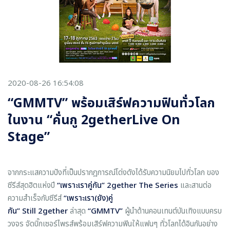
2020-08-26 16:54:08
“GMMTV” พร้อมเสิร์ฟความฟินทั่วโลก
ในงาน “คั่นกู 2getherLive On
Stage”
จากกระแสความปังที่เป็นปรากฎการณ์โด่งดังได้รับความนิยมไปทั่วโลก ของ
ซีรีส์สุดฮิตแห่งปี
“เพราะเราคู่กัน” 2
gether The Series
และสานต่อ
ความสำเร็จกับซีรีส์
“เพราะเรา(ยัง)คู่
กัน”
Still 2gether
ล่าสุด
“
GMMTV”
ผู้นำด้านคอนเทนต์บันเทิงแบบครบ
วงจร จัดบิ๊กเซอร์ไพรส์พร้อมเสิร์ฟความฟินให้แฟนๆ ทั่วโลกได้อินกันอย่าง