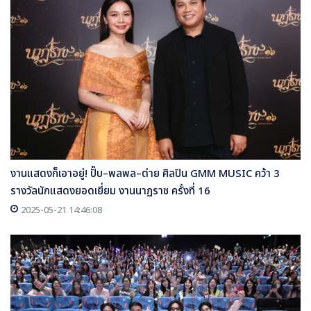
งานแสดงก็เอาอยู่! ปั๊บ–พลพล–ต่าย ศิลปิน GMM MUSIC คว้า 3
รางวัลนักแสดงยอดเยี่ยม งานนาฏราช ครั้งที่ 16
2025-05-21 14:46:08