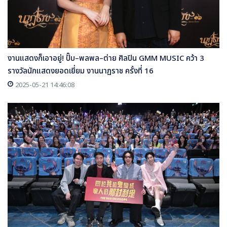
งานแสดงก็เอาอยู่! ปั๊บ–พลพล–ต่าย ศิลปิน GMM MUSIC คว้า 3
รางวัลนักแสดงยอดเยี่ยม งานนาฏราช ครั้งที่ 16
2025-05-21 14:46:08