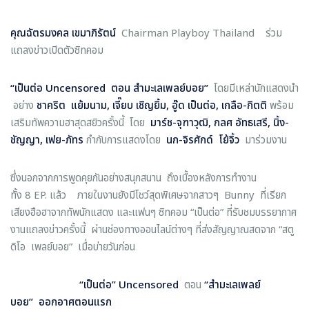
คุณฉัตรมงคล เขมาภิรัตน์
Chairman Playboy Thailand ร่วม
แถลงข่าวเปิดตัวซิทคอม
“เป็นต่อ
Uncensored
ตอน สำมะเลเพลย์บอย”
โดยมีเหล่านักแสดงนำ
อย่าง
ชาคริต แย้มนาม,
เจี๊ยบ เชิญยิ้ม, อู๊ด เป็นต่อ, เกลือ
-
กิตติ
พร้อม
เสริมทัพความฮาสุดสยิวครั้งนี้ โดย
มาร์ช
-
จุฑาวุฒิ, กลศ อัทธเสรี, นิ้ง
-
ชัญญา, เฟย
-
ภัทร
กำกับการแสดงโดย
นก
-
จิรศักด์ โย้จิ้ว
มาร่วมงาน
ซึ่งนอกจากการพูดคุยกันอย่างสนุกสนาน ถึงเบื้องหลังการทำงาน
ทั้ง 8 EP. แล้ว ภายในงานยังมีโชว์สุดพิเศษจากสาวๆ Bunny ที่เรียก
เสียงฮือฮาจากทัพนักแสดง และแฟนๆ ซิทคอม “เป็นต่อ” ที่รับชมบรรยากาศ
งานแถลงข่าวครั้งนี้ ผ่านช่องทางออนไลน์ต่างๆ ที่ส่งสัญญาณสดจาก “สตู
ดิโอ เพลย์บอย” เมื่อบ่ายวันก่อน
“
เป็นต่อ
”
Uncensored
ตอน
“
สำมะเลเพลย์
บอย
”
ออกอาศตอนแรก