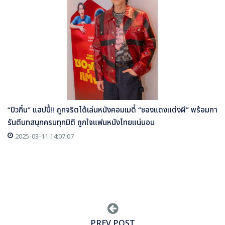
“บิวกิ้น” แฮปปี้!! ถูกจริตได้เล่นหนังคอมเมดี้ “ซองแดงแต่งผี” พร้อมกา
รันตีบทสนุกครบทุกมิติ ถูกใจแฟนหนังไทยแน่นอน
2025-03-11 14:07:07
PREV POST