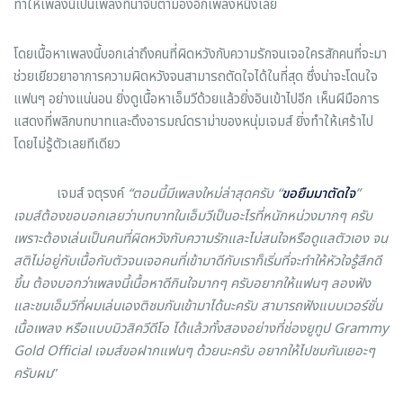
ทำให้เพลงนี้เป็นเพลงที่น่าจับตามองอีกเพลงหนึ่งเลย
โดยเนื้อหาเพลงนี้บอกเล่าถึงคนที่ผิดหวังกับความรักจนเจอใครสักคนที่จะมา
ช่วยเยียวยาอาการความผิดหวังจนสามารถตัดใจได้ในที่สุด ซึ่งน่าจะโดนใจ
แฟนๆ อย่างแน่นอน ยิ่งดูเนื้อหาเอ็มวีด้วยแล้วยิ่งอินเข้าไปอีก เห็นผีมือการ
แสดงที่พลิกบทบาทและดึงอารมณ์ดราม่าของหนุ่มเจมส์ ยิ่งทำให้เศร้าไป
โดยไม่รู้ตัวเลยทีเดียว
เจมส์ จตุรงค์
“ตอนนี้มีเพลงใหม่ล่าสุดครับ “
ขอยืมมาตัดใจ
”
เจมส์ต้องขอบอกเลยว่าบทบาทในเอ็มวีเป็นอะไรที่หนักหน่วงมากๆ ครับ
เพราะต้องเล่นเป็นคนที่ผิดหวังกับความรักและไม่สนใจหรือดูแลตัวเอง จน
สติไม่อยู่กับเนื้อกับตัวจนเจอคนที่เข้ามาดีกับเราก็เริ่มที่จะทำให้หัวใจรู้สึกดี
ขึ้น ต้องบอกว่าเพลงนี้เนื้อหาดีกินใจมากๆ ครับอยากให้แฟนๆ ลองฟัง
และชมเอ็มวีที่ผมเล่นเองติชมกันเข้ามาได้นะครับ สามารถฟังแบบเวอร์ชั่น
เนื้อเพลง หรือแบบมิวสิควีดีโอ ได้แล้วทั้งสองอย่างที่ช่องยูทูป
Grammy
Gold Official เจมส์ขอฝากแฟนๆ ด้วยนะครับ อยากให้ไปชมกันเยอะๆ
ครับผม
”