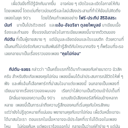
เผื่อวันนึงที่ได้รู้จักกันมากขึ้น อาจค่อย ๆ เปิดใจและเปิดโอกาสให้กัน
โดยเพลงนี้ โดดเด่นที่ซาวน์ดนตรีและไลน์เสียงประสานที่ทำให้ย้อนไปคิดถึง
เพลงในยุค 90’s โดยได้คนทำเพลงอย่าง
โฟร์-ประทีป สิริอิสสระ
นันท์
มาเป็นโปรดิวเซอร์ และ
แอ้ม-อัจฉริยา ดุลยไพบูลย์
มาเขียนเนื้อ
ร้องและทำนอง ซึ่งแรงบันดาลใจในการเขียนเพลงนี้มาจากตัวตนของ
กัปตัน
ที่เป็นผู้ชายสบาย ๆ แต่มีมุมละเอียดอ่อนและโรแมนติก ด้วยความที่
เป็นคนที่ไม่เร่งรัดกับความสัมพันธ์ถ้ารู้สึกดีกับใครมากจริง ๆ ก็พร้อมที่จะรอ
เลยกลายมาเป็นเรื่องราวของเพลง
“คุยไปก่อน”
กัปตัน-ชลธร
กล่าวว่า “เป็นครั้งแรกที่ได้มาทำเพลงกับค่ายนาดาว มิวสิค
ครับ สำหรับซิงเกิลเพลงคุยไปก่อน เพลงนี้ผมได้เล่าประสบการณ์ชีวิตให้พี่ ๆ
ฟัง และพี่แอ้มก็เลือกพาร์ทที่น่าสนใจมาแต่งเพลงนี้ จนกลายเป็นเพลงที่
เขียนมาจากเรื่องราวของผมเอง เรียกว่าใส่ความเป็นตัวตนเข้าไปเต็มที่
มีกลิ่นอายของความเป็น 90’s แถมยังมีเสียงคอรัสที่ค่อนข้างหลาก
หลาย เพลงนี้เป็นการเล่าถึงความรู้สึกของคนที่เริ่มคุยกับใครสักคน
แต่ว่ายังไม่รู้จุดหมายที่แน่นอน พยายามคุยกับเขาไปก่อน เผื่อวันหนึ่งเขาจะ
ได้มาสนใจเรา ตอนแรกในเนื้อหาอาจจะมีประโยคที่เราไม่ได้เจอในเพลง
ไหน ไม่ค่อยคุ้นหู แต่พอเราร้องออกไป กลายเป็นว่าแค่คำง่าย ๆ แต่มัน