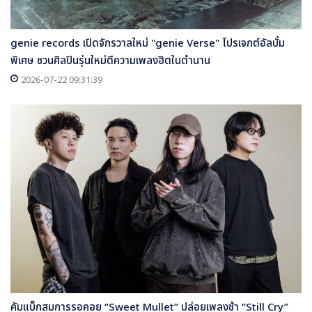
genie records เปิดจักรวาลใหม่ "genie Verse" โปรเจกต์อัลบั้ม
พิเศษ ชวนศิลปินรุ่นใหม่ตีความเพลงฮิตในตำนาน
2026-07-22 09:31:39
คัมแบ็กสมการรอคอย “Sweet Mullet” ปล่อยเพลงช้า “Still Cry”