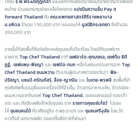
ให้กับ
ร.พ.พระมงกุฎเกล้า
และนอกจากนี้ยังได้นำเงินบริจาคจากน้ำใจพี่น้อง
คนไทย ร่วมสมทบทุนช่วยเหลือโครงการ
แบ่งปันความอิ่ม
Pay it
forward Thailand
กับ
คณะแพทยศาสตร์ศิริราชพยาบาล
ม.มหิดล
จำนวน 100,000 บาท และมอบให้
มูลนิธิกระจกเงา
อีกจำนวน
200,000 บาท
จากนั้นได้ลงพื้นที่กันต่อยังแหล่งชุมชนที่เดือดร้อน โดยมีทีมเชฟจาก
รายการ
Top Chef Thailand
อาทิ
เชฟอาร์ต-ศุภมงคล
,
เชฟต้น-ธิติ
ฏฐ์
,
เชฟแพม-พิชญา
และ
เชฟต่อ-กนก
หนึ่งในคณะกรรมการจาก
Top
Chef Thailand
ขนมหวาน
ตัวแทนผู้ประกาศข่าวช่องวัน31
ฟิล-
ปรัชญา
,
แชมป์-ศรัณภัสร์
,
จ๊อย-ญาณิน
และ
ใบเตย-พรพจี
ลงพื้นที่นำ
ถุงยังชีพที่บรรจุสิ่งของเครื่องใช้ที่จำเป็น, ข้าวสารอาหารแห้ง, ข้าวกล่อง-
ขนมหวานจากทีมเชฟ
Top Chef Thailand
, เจลแอลกอฮอล์-รองเท้า
แตะ และ ถังดับเพลิงสำหรับชุมชน จาก
รายการคุยแซ่บโชว์
ไปมอบ
ให้
ชุมชนคนใบ้
ที่อาศัยอยู่ริม ถ.พระราม9 และ
ชุมชนศรีอุลัย
ในซ.วัด
ดาวดึงส์ เขตบางพลัด
ตลอดทั้งสัปดาห์ที่ผ่านมา