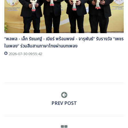
“พลพล - เล็ก รัชเมศฐ์ - เบียร์ พร้อมพงษ์ - จารุพันธ์” รับรางวัล “เพชร
ในเพลง” ร่วมสืบสานภาษาไทยผ่านบทเพลง
2026-07-30 09:55:42
PREV POST