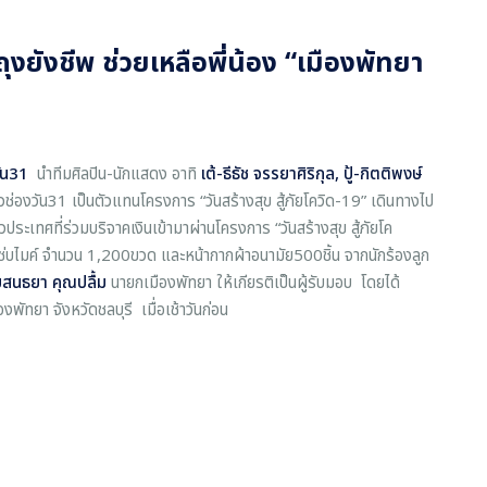
ถุงยังชีพ ช่วยเหลือพี่น้อง “เมืองพัทยา
ัน31
นำทีมศิลปิน-นักแสดง อาทิ
เต้-ธีธัช จรรยาศิริกุล
,
ปู้-กิตติพงษ์
วช่องวัน31 เป็นตัวแทนโครงการ “วันสร้างสุข สู้ภัยโควิด-19” เดินทางไป
ระเทศที่ร่วมบริจาคเงินเข้ามาผ่านโครงการ “วันสร้างสุข สู้ภัยโค
่บไมค์ จำนวน 1,200ขวด และหน้ากากผ้าอนามัย500ชิ้น จากนักร้องลูก
สนธยา คุณปลื้ม
นายกเมืองพัทยา ให้เกียรติเป็นผู้รับมอบ โดยได้
ัทยา จังหวัดชลบุรี เมื่อเช้าวันก่อน