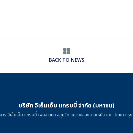
BACK TO NEWS
บริษัท จีเอ็มเอ็ม แกรมมี่ จำกัด (มหาชน)
าคาร จีเอ็มเอ็ม แกรมมี่ เพลส ถนน สุขุมวิท แขวงคลองเตยเหนือ เขต วัฒนา ก