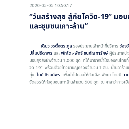
2020-05-05 10:50:17
“วันสร้างสุข สู้ภัยโควิด-19” มอบ
และชุมชนเกาะล้าน”
เดียว วรตั้งตระกูล
รองประธานเจ้าหน้าที่บริหาร
ช่องว
ปลื้มปรีดาพร
และ
พัทโตะ-พัทธ์ ชนภัณฑารักษ์
ผู้ประกาศข่า
มอบถุงยังชีพจำนวน 1,000 ชุด ที่ได้มาจากน้ำใจของคนไทยทั่วป
วิด-19” พร้อมด้วยข้าวมาบุญครองจำนวน 1 ตัน, น้ำปลาร้าแซ
ทุ่ง
ไมค์ ภิรมย์พร
เพื่อนำไปมอบให้กับเมืองพัทยา โดยมี
นาย
จัดสรรให้กับชุมชนเกาะล้านจำนวน 500 ชุด ณ ศาลาว่าการเมืองพ