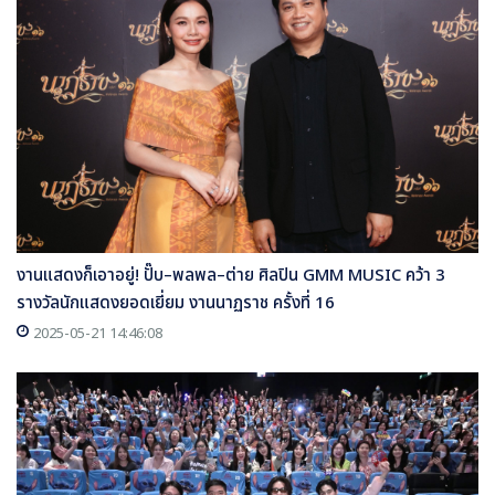
งานแสดงก็เอาอยู่! ปั๊บ–พลพล–ต่าย ศิลปิน GMM MUSIC คว้า 3
รางวัลนักแสดงยอดเยี่ยม งานนาฏราช ครั้งที่ 16
2025-05-21 14:46:08