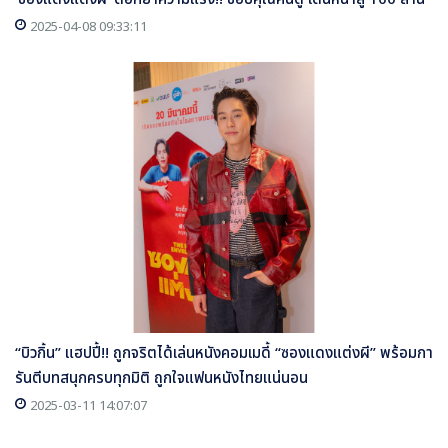
2025-04-08 09:33:11
“บิวกิ้น” แฮปปี้!! ถูกจริตได้เล่นหนังคอมเมดี้ “ซองแดงแต่งผี” พร้อมกา
รันตีบทสนุกครบทุกมิติ ถูกใจแฟนหนังไทยแน่นอน
2025-03-11 14:07:07