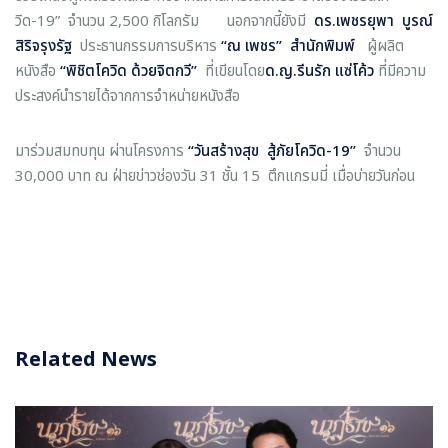
วิด-19” จำนวน 2,500 กิโลกรัม นอกจากนี้ยังมี
ดร.เพชรยุพา บูรณ์
สิริจรุงรัฐ
ประธานกรรมการบริหาร
“ณ เพชร” สำนักพิมพ์
ผู้ผลิต
หนังสือ
“พิชิตโควิด ด้วยจิตกวี”
ที่เขียนโดย
ด.ญ.รีนรัก แซ่โค้ว
ที่มีความ
ประสงค์นำรายได้จากการจำหน่ายหนังสือ
มาร่วมสมทบทุน ผ่านโครงการ
“
วันสร้างสุข สู้ภัยโควิด
-19
”
จำนวน
30,000 บาท ณ ฝ่ายข่าวช่องวัน 31 ชั้น 15 ตึกแกรมมี่ เมื่อบ่ายวันก่อน
Related News