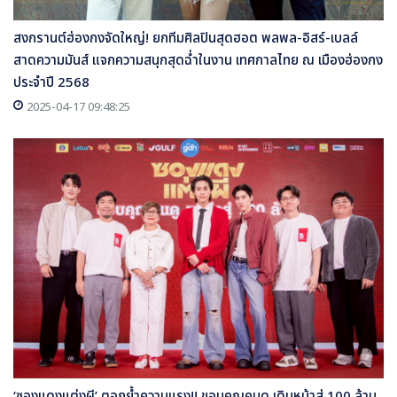
สงกรานต์ฮ่องกงจัดใหญ่! ยกทีมศิลปินสุดฮอต พลพล-อิสร์-เบลล์
สาดความมันส์ แจกความสนุกสุดฉ่ำในงาน เทศกาลไทย ณ เมืองฮ่องกง
ประจำปี 2568
2025-04-17 09:48:25
‘ซองแดงแต่งผี’ ตอกย้ำความแรง!! ขอบคุณคนดู เดินหน้าสู่ 100 ล้าน