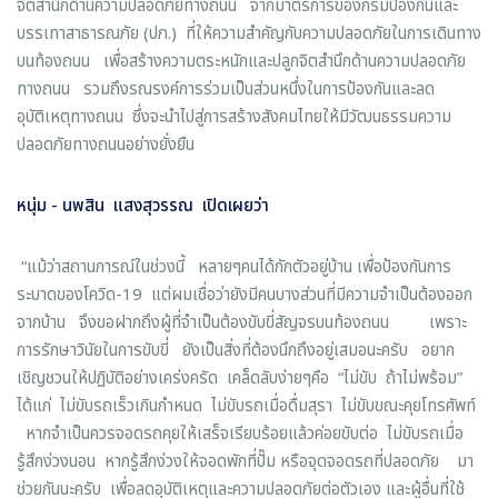
จิตสำนึกด้านความปลอดภัยทางถนน จากมาตรการของกรมป้องกันและ
บรรเทาสาธารณภัย (ปภ.)
ที่ให้ความสำคัญกับความปลอดภัยในการเดินทาง
บนท้องถนน เพื่อสร้างความตระหนักและปลูกจิตสำนึกด้านความปลอดภัย
ทางถนน รวมถึงรณรงค์การร่วมเป็นส่วนหนึ่งในการป้องกันและลด
อุบัติเหตุทางถนน ซึ่งจะนำไปสู่การสร้างสังคมไทยให้มีวัฒนธรรมความ
ปลอดภัยทางถนนอย่างยั่งยืน
หนุ่ม
- นพสิน แสงสุวรรณ เปิดเผยว่า
“แม้ว่าสถานการณ์ในช่วงนี้ หลายๆคนได้กักตัวอยู่บ้าน เพื่อป้องกันการ
ระบาดของโควิด-19 แต่ผมเชื่อว่ายังมีคนบางส่วนที่มีความจำเป็นต้องออก
จากบ้าน จึงขอฝากถึงผู้ที่จำเป็นต้องขับขี่สัญจรบนท้องถนน เพราะ
การรักษาวินัยในการขับขี่ ยังเป็นสิ่งที่ต้องนึกถึงอยู่เสมอนะครับ อยาก
เชิญชวนให้ปฏิบัติอย่างเคร่งครัด เคล็ดลับง่ายๆคือ “ไม่ขับ ถ้าไม่พร้อม”
ได้แก่ ไม่ขับรถเร็วเกินกำหนด ไม่ขับรถเมื่อดื่มสุรา ไม่ขับขณะคุยโทรศัพท์
หากจำเป็นควรจอดรถคุยให้เสร็จเรียบร้อยแล้วค่อยขับต่อ ไม่ขับรถเมื่อ
รู้สึกง่วงนอน หากรู้สึกง่วงให้จอดพักที่ปั๊ม หรือจุดจอดรถที่ปลอดภัย มา
ช่วยกันนะครับ เพื่อลดอุบัติเหตุและความปลอดภัยต่อตัวเอง และผู้อื่นที่ใช้