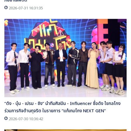
ภัยยาเสพติด
2026-07-31 16:31:35
“ดัง - บุ๋น - เปรม - ซิง” นำทีมศิลปิน - Influencer ชื่อดัง ไขกลโกง
ร่วมภารกิจต้านทุจริต ในรายการ “แก้เกมโกง NEXT GEN”
2026-07-30 10:36:42