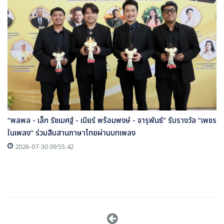
“พลพล - เล็ก รัชเมศฐ์ - เบียร์ พร้อมพงษ์ - จารุพันธ์” รับรางวัล “เพชร
ในเพลง” ร่วมสืบสานภาษาไทยผ่านบทเพลง
2026-07-30 09:55:42