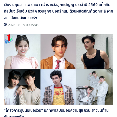
เวียง นฤมล - แพร ชนา คว้ารางวัลลูกกตัญญู ประจำปี 2569 แท็กทีม
ศิลปินจีเอ็มเอ็ม มิวสิค ชวนลูกๆ บอกรักแม่ ด้วยผลิตภัณฑ์ดอกมะลิ จาก
สภาสังคมสงเคราะห์ฯ
2026-08-05 09:35:46
“โครงการทูบีนัมเบอร์วัน” ยกทัพศิลปินมอบความสุข ชวนเยาวชนต้าน