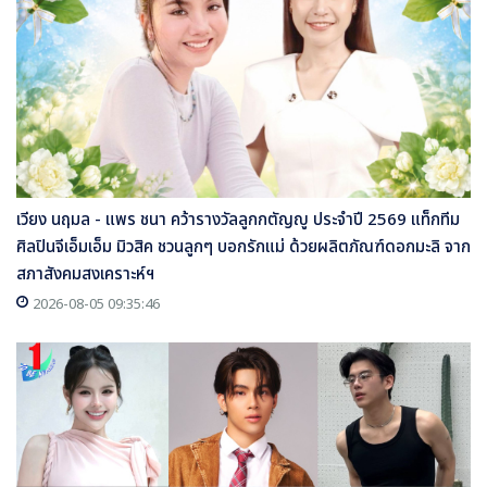
เวียง นฤมล - แพร ชนา คว้ารางวัลลูกกตัญญู ประจำปี 2569 แท็กทีม
ศิลปินจีเอ็มเอ็ม มิวสิค ชวนลูกๆ บอกรักแม่ ด้วยผลิตภัณฑ์ดอกมะลิ จาก
สภาสังคมสงเคราะห์ฯ
2026-08-05 09:35:46