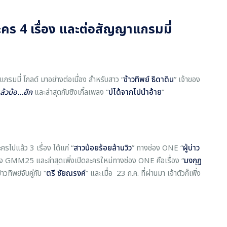
ดละคร 4 เรื่อง และต่อสัญญาแกรมมี่
กรมมี่ โกลด์ มาอย่างต่อเนื่อง สำหรับสาว “
ข้าวทิพย์ ธิดาดิน
” เจ้าของ
้วบ้อ...ฮัก
และล่าสุดกับซิงเกิ้ลเพลง “
บ่ได้จากไปนำอ้าย
”
รไปแล้ว 3 เรื่อง ได้แก่ “
สาวน้อยร้อยล้านวิว
” ทางช่อง ONE “
ผู้บ่าว
อง GMM25 และล่าสุดเพิ่งเปิดละครใหม่ทางช่อง ONE คือเรื่อง “
มงกุฏ
าวทิพย์จับคู่กับ “
ตรี ชัยณรงค์
” และเมื่อ 23 ก.ค. ที่ผ่านมา เจ้าตัวก็เพิ่ง