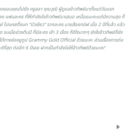
์ ต้องขอบคุณไปยัง ครูสลา คุณวุฒิ ผู้ดูแลข้าวทิพย์มาตั้งแต่วันแรก
ง แฟนละคร ที่ให้กำลังใจข้าวทิพย์มาเสมอ เหนื่อยนะคะแต่มีความสุข ก็
์ ไปแคสติ้งบท “บัวเขียว” จากละคร นายฮ้อยทมิฬ เมื่อ 2 ปีที่แล้ว แล้ว
นเมื่อช่วงต้นปี ก็มีละคร เข้า 3 เรื่อง ก็ดีใจมากๆ ยังไงข้าวทิพย์ก็ยัง
ได้ทางช่องยูทูป Grammy Gold Official ด้วยนะคะ ส่วนเรื่องการต่อ
ที่สุด ต่ออีก 6 ปีเลย ฝากเป็นกำลังใจให้ข้าวทิพย์ด้วยนะคะ
”