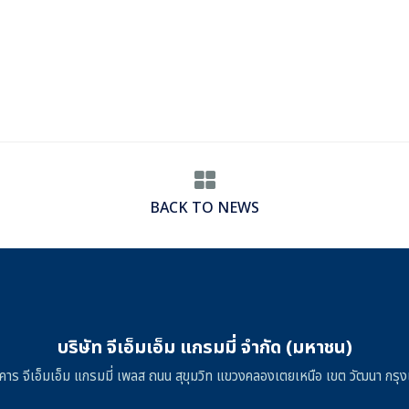
BACK TO NEWS
บริษัท จีเอ็มเอ็ม แกรมมี่ จำกัด (มหาชน)
าคาร จีเอ็มเอ็ม แกรมมี่ เพลส ถนน สุขุมวิท แขวงคลองเตยเหนือ เขต วัฒนา ก