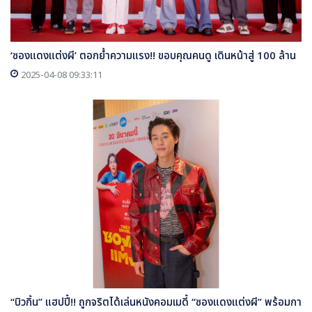
‘ซองแดงแต่งผี’ ตอกย้ำความแรง!! ขอบคุณคนดู เดินหน้าสู่ 100 ล้าน
2025-04-08 09:33:11
“บิวกิ้น” แฮปปี้!! ถูกจริตได้เล่นหนังคอมเมดี้ “ซองแดงแต่งผี” พร้อมกา