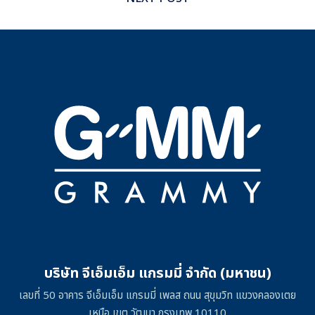
บริษัท จีเอ็มเอ็ม แกรมมี่ จำกัด (มหาชน)
เลขที่ 50 อาคาร จีเอ็มเอ็ม แกรมมี่ เพลส ถนน สุขุมวิท แขวงคลองเตย
เหนือ เขต วัฒนา กรุงเทพ 10110