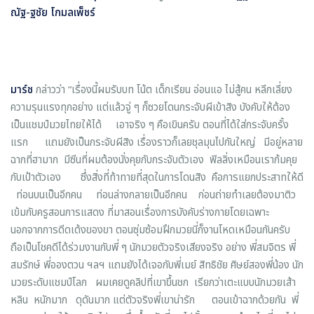
ณัฐ-ฐชัย โกมลเพ็ชร์
มาร์ช
กล่าวว่า
“เรื่องนี้ผมรับบท โน้ต
เด็กเรียน อ่อนแอ ไม่สู้คน หลีกเลี่ยง
ความรุนแรงทุกอย่าง แต่แล้วจู่ ๆ ก็ซวยโดนกระจับผีเข้าสิง บังคับให้ต้อง
เป็นแชมป์มวยไทยให้ได้ เอาจริง ๆ คือเขินครับ ตอนที่ได้ใส่กระจับครั้ง
แรก แถมยังเป็นกระจับผีสิง เรื่องราวก็เลยชุลมุนไปกันใหญ่ มีอยู่หลาย
ฉากที่ฮามาก มีซีนที่ผมต้องนั่งคุยกับกระจับตัวเอง ฟิลลิ่งเหมือนเราก้มคุย
กับเป้าตัวเอง
ซึ่งสิ่งที่ท้าทายที่สุดในการโดนสิง คือการแยกประสาทให้ดี
ท่อนบนเป็นอีกคน ท่อนล่างกลายเป็นอีกคน ก่อนถ่ายทำเลยต้องมาติว
เข้มกับครูสอนการแสดง ที่มาสอนเรื่องการบังคับร่างกายโดยเฉพาะ
นอกจากการดีดเด้งของขา ตอนซุ่มซ้อมฝึกมวยนี่ก็งานโหดเหมือนกันครับ
ถือเป็นโชคดีได้ร่วมงานกับพี่ ๆ นักมวยตัวจริงเสียงจริง อย่าง พี่สมจิตร พี่
สมรักษ์ พี่อองตวน ฯลฯ แถมยังได้เจอกับพี่เมย์ สิทธิชัย ศิษย์สองพี่น้อง นัก
มวยระดับแชมป์โลก ผมเคยดูคลิปที่เขาขึ้นชก เรียกว่าเตะแบบนักมวยเส้า
หลิน หนักมาก ดุดันมาก แต่ตัวจริงพี่เขาน่ารัก ตอนเข้าฉากด้วยกัน พี่