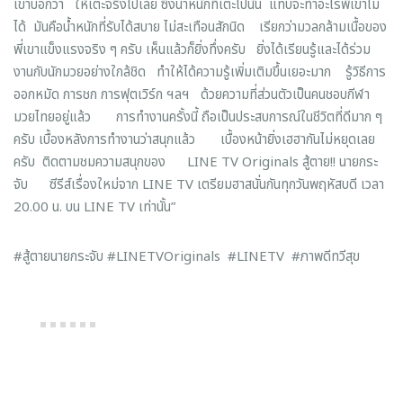
เขาบอกว่า ให้เตะจริงไปเลย ซึ่งน้ำหนักที่เตะไปนั้น แทบจะทำอะไรพี่เขาไม่
ได้ มันคือน้ำหนักที่รับได้สบาย ไม่สะเทือนสักนิด เรียกว่ามวลกล้ามเนื้อของ
พี่เขาแข็งแรงจริง ๆ ครับ เห็นแล้วก็ยิ่งทึ่งครับ ยิ่งได้เรียนรู้และได้ร่วม
งานกับนักมวยอย่างใกล้ชิด ทำให้ได้ความรู้เพิ่มเติมขึ้นเยอะมาก รู้วิธีการ
ออกหมัด การชก การฟุตเวิร์ก ฯลฯ ด้วยความที่ส่วนตัวเป็นคนชอบกีฬา
มวยไทยอยู่แล้ว การทำงานครั้งนี้ ถือเป็นประสบการณ์ในชีวิตที่ดีมาก ๆ
ครับ เบื้องหลังการทำงานว่าสนุกแล้ว เบื้องหน้ายิ่งเฮฮากันไม่หยุดเลย
ครับ ติดตามชมความสนุกของ LINE TV Originals สู้ตาย!! นายกระ
จับ ซีรีส์เรื่องใหม่จาก LINE TV เตรียมฮาสนั่นกันทุกวันพฤหัสบดี เวลา
20.00 น. บน LINE TV เท่านั้น”
#สู้ตายนายกระจับ #LINETVOriginals #LINETV #ภาพดีทวีสุข