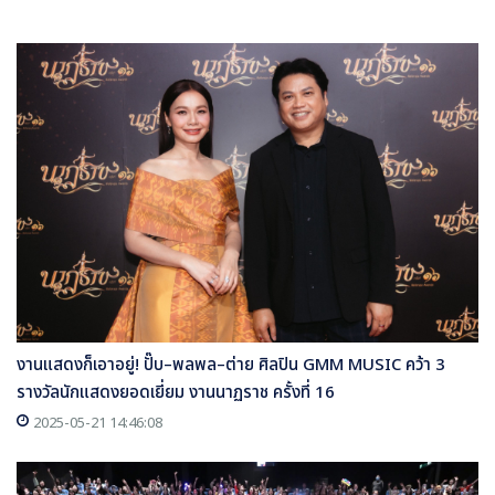
งานแสดงก็เอาอยู่! ปั๊บ–พลพล–ต่าย ศิลปิน GMM MUSIC คว้า 3
รางวัลนักแสดงยอดเยี่ยม งานนาฏราช ครั้งที่ 16
2025-05-21 14:46:08