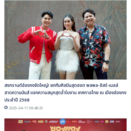
สงกรานต์ฮ่องกงจัดใหญ่! ยกทีมศิลปินสุดฮอต พลพล-อิสร์-เบลล์
สาดความมันส์ แจกความสนุกสุดฉ่ำในงาน เทศกาลไทย ณ เมืองฮ่องกง
ประจำปี 2568
2025-04-17 09:48:25