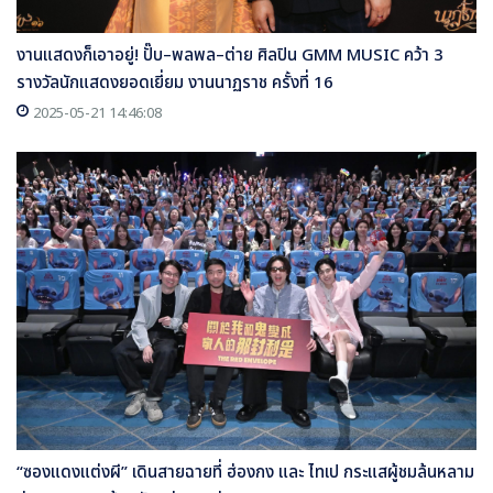
งานแสดงก็เอาอยู่! ปั๊บ–พลพล–ต่าย ศิลปิน GMM MUSIC คว้า 3
รางวัลนักแสดงยอดเยี่ยม งานนาฏราช ครั้งที่ 16
2025-05-21 14:46:08
“ซองแดงแต่งผี” เดินสายฉายที่ ฮ่องกง และ ไทเป กระแสผู้ชมล้นหลาม