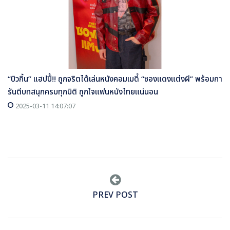
“บิวกิ้น” แฮปปี้!! ถูกจริตได้เล่นหนังคอมเมดี้ “ซองแดงแต่งผี” พร้อมกา
รันตีบทสนุกครบทุกมิติ ถูกใจแฟนหนังไทยแน่นอน
2025-03-11 14:07:07
PREV POST