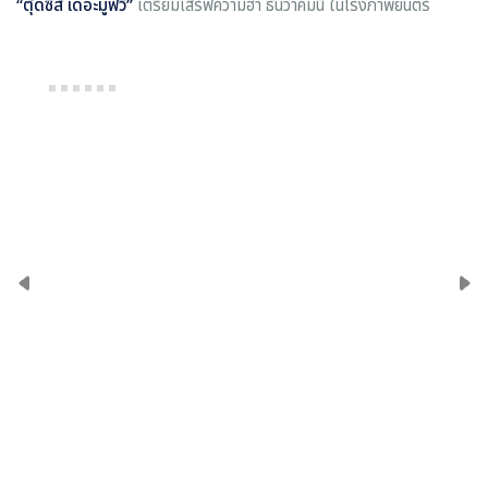
“
ตุ๊ดซี่ส์ เดอะมูฟวี่
”
เตรียมเสิร์ฟความฮา ธันวาคมนี้ ในโรงภาพยนตร์