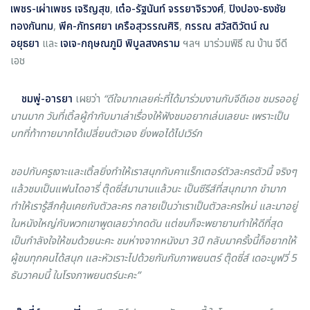
เพชร
-
เผ่าเพชร เจริญสุข
,
เต๋อ
-
รัฐนันท์ จรรยาจิรวงศ์
,
ปิงปอง
-
ธงชัย
ทองกันทม
,
พีค
-
ภัทรศยา เครือสุวรรณศิริ
,
กรรณ สวัสดิวัตน์ ณ
อยุธยา
และ
เจเจ
-
กฤษณภูมิ พิบูลสงคราม
ฯลฯ มาร่วมพิธี ณ บ้าน จีดี
เอช
ชมพู่
-
อารยา
เผยว่า
“
ดีใจมากเลยค่ะที่ได้มาร่วมงานกับจีดีเอช ชมรออยู่
นานมาก วันที่เติ้ลผู้กำกับมาเล่าเรื่องให้ฟังชมอยากเล่นเลยนะ เพราะเป็น
บทที่ท้าทายมากได้เปลี่ยนตัวเอง ยิ่งพอได้ไปเวิร์ก
ชอปกับครูเงาะและเติ้ลยิ่งทำให้เราสนุกกับคาแร็กเตอร์ตัวละครตัวนี้ จริงๆ
แล้วชมเป็นแฟนไดอารี่ ตุ๊ดซี่ส์มานานแล้วนะ เป็นซีรีส์ที่สนุกมาก ขำมาก
ทำให้เรารู้สึกคุ้นเคยกับตัวละคร กลายเป็นว่าเราเป็นตัวละครใหม่ และมาอยู่
ในหนังใหญ่กับพวกเขาพูดเลยว่ากดดัน แต่ชมก็จะพยายามทำให้ดีที่สุด
เป็นกำลังใจให้ชมด้วยนะคะ ชมห่างจากหนังมา
3
ปี กลับมาครั้งนี้ก็อยากให้
ผู้ชมทุกคนได้สนุก และหัวเราะไปด้วยกันกับภาพยนตร์ ตุ๊ดซี่ส์ เดอะมูฟวี่
5
ธันวาคมนี้ ในโรงภาพยนตร์นะคะ
”