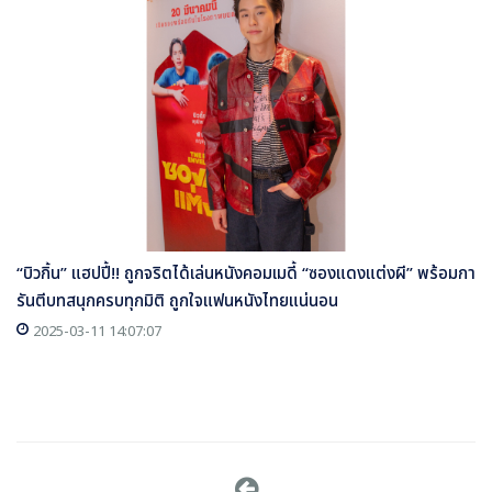
“บิวกิ้น” แฮปปี้!! ถูกจริตได้เล่นหนังคอมเมดี้ “ซองแดงแต่งผี” พร้อมกา
รันตีบทสนุกครบทุกมิติ ถูกใจแฟนหนังไทยแน่นอน
2025-03-11 14:07:07