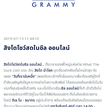
2019-07-15 11:44:10
สิงโตโชว์สดในชิล ออนไลน์
สิงโตโชว์สดในชิล ออนไลน์...
ถึงเวลาของพี่ใหญ่แห่งค่าย What The
Duck (วอท เดอะ ดัก)
สิงโต นำโชค
บุกเดี่ยวฝากซิงเกิ้ลใหม่ล่าสุด กับ
เพลง
“วันที่เรานับหนึ่ง”
เพลงจังหวะช้าๆที่กลั่นออกมาเพื่อเตือนสติคู่รักที่
กำลังเผชิญกับปัญหาบางอย่างในความสัมพันธ์ ให้ลองมองย้อนกลับไปในวัน
แรกที่คุณนับหนึ่งด้วยกัน และเมื่อได้มาเยือน
ชิล ออนไลน์
ทั้งที เจ้าตัวจึงไม่
พลาดของัดเอากีต้าร์คู่ใจมาโชว์ให้ฟังกันแบบสดๆ ถึงในห้องจัดรายการ
โดยมี
ดีเจ.โบ - ธนากร
อยู่ประจำการ พร้อมต้อนรับศิลปินคนโปรดของคุณ
ที่จะแวะเวียนมาฝากผลงานใหม่ๆกัน
ทุกวันจันทร์-ศุกร์ เวลา
14.00 -