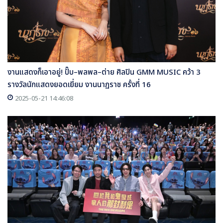
งานแสดงก็เอาอยู่! ปั๊บ–พลพล–ต่าย ศิลปิน GMM MUSIC คว้า 3
รางวัลนักแสดงยอดเยี่ยม งานนาฏราช ครั้งที่ 16
2025-05-21 14:46:08