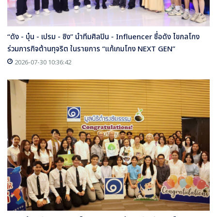
“ดัง - บุ๋น - เปรม - ซิง” นำทีมศิลปิน - Influencer ชื่อดัง ไขกลโกง
ร่วมภารกิจต้านทุจริต ในรายการ “แก้เกมโกง NEXT GEN”
2026-07-30 10:36:42