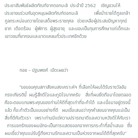
ประชาสัมพันธ์ผลิตภัณฑ์จากดอกมะลิ ประจำปี 2562 เชิญชวนให้
ประชาชนร่วมกันอุดหนุนผลิตภัณฑ์ดอกมะลิ เพื่อนำรายได้ทูลเกล้า
ทูลกระหม่อมถวายโดยเสด็จพระราชกุศล ช่วยเหลือผู้ประสบปัญหาทุกข์
ยาก เดือดร้อน ผู้พิการ ผู้สูงอายุ และมอบเป็นทุนการศึกษาแก่เด็กและ
เยาวชนที่ยากจนและขาดแคลนทั่วประเทศอีกด้วย
ทอย – ปฐมพงศ์ เปิดเผยว่า
“ขอขอบคุณสภาสังคมสงเคราะห์ฯ ที่เลือกให้ผมได้รับรางวัลอัน
ทรงเกียรตินี้ ผมรู้สึกดีใจและภูมิใจมากครับ สิ่งที่ผมยึดถือมาโดยตลอด
คือจะตอบแทนพระคุณของท่านให้ดีที่สุดเท่าที่จะทำได้ และเมื่อมาอยู่ตรงนี้
แล้ว ก็จะทำตัวเป็นแบบอย่างที่ดี ผมเชื่อเสมอว่าทุกคำสอนจากคุณแม่เป็น
สิ่งที่ดีกับตัวเรา เพราะท่านมีแต่ความปรารถนาดีและความหวังดีให้กับเรา
การบอกรักของผมมักจะเป็นการแสดงออกจากการกระทำที่สม่ำเสมอ ซึ่ง
ผมเชื่อว่าคุณแม่รับรู้ถึงความรักและความเป็นห่วงจากผมได้ดีที่สุดครับ”