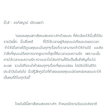
มิ้วส์ - อรภัสญาน์ เปิดเผยว่า
“ขอขอบคุณสภาสังคมสงเคราะห์ฯด้วยนะคะ ที่คัดเลือกให้มิ้วส์ได้รับ
รางวัลนี้ค่ะ มิ้วส์โชคดี ที่ได้ใช้เวลาอยู่กับคุณแม่เกือบจะตลอดเวลา
ทำให้มีโอกาสได้ดูแลคุณแม่ในทุกๆเรื่องที่เราสามารถทำให้ท่านได้ และคิด
ว่าสิ่งที่คุณแม่ต้องการจากลูกมากที่สุดก็คือเวลาและความรัก เพราะฉะนั้น
การให้เวลาและความรัก ความเอาใจใส่แก่ท่านก็ถือเป็นสิ่งสำคัญที่จะไม่
ละเลย รวมไปถึงจะนำคำสอนทุกๆเรื่องที่คุณแม่สอน ไปปรับใช้ในชีวิต
ประจำวันในต่อไป มิ้วส์รู้สึกภูมิใจที่คำสอนของคุณแม่ช่วยหล่อหลอมเราให้
เป็นคนที่ดีในทุกวันนี้”
โดยในปีนี้สภาสังคมสงเคราะห์ฯ กำหนดจัดงานวันแม่แห่งชาติ