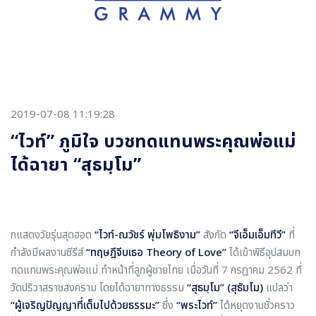
2019-07-08 11:19:28
“ไวท์” ภูมิใจ บวชทดแทนพระคุณพ่อแม่
ได้ฉายา “สุธมฺโม”
กแสดงวัยรุ่นสุดฮอต
“ไวท์-ณวัชร์ พุ่มโพธิงาม”
สังกัด
“จีเอ็มเอ็มทีวี”
ที่
กำลังมีผลงานซีรีส์
“ทฤษฎีจีบเธอ Theory of Love”
ได้เข้าพิธีอุปสมบท
ทดแทนพระคุณพ่อแม่ ทำหน้าที่ลูกผู้ชายไทย เมื่อวันที่ 7 กรฎาคม 2562 ที่
วัดปริวาสราชสงคราม โดยได้ฉายาทางธรรม
“สุธมฺโม” (สุธัมโม)
แปลว่า
“ผู้เจริญปัญญาที่เต็มไปด้วยธรรมะ”
ซึ่ง
“พระไวท์”
ได้หยุดงานชั่วคราว