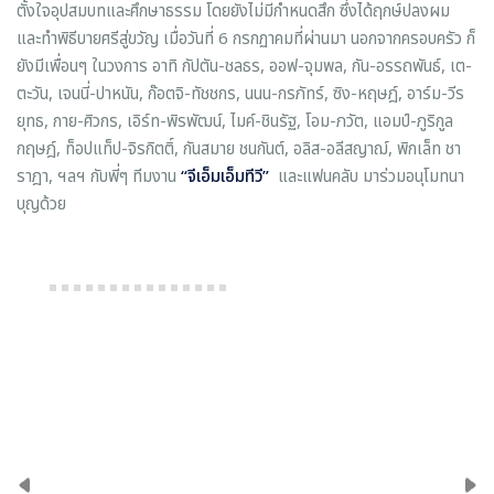
ตั้งใจอุปสมบทและศึกษาธรรม โดยยังไม่มีกำหนดสึก ซึ่งได้ฤกษ์ปลงผม
และทำพิธีบายศรีสู่ขวัญ เมื่อวันที่ 6 กรกฏาคมที่ผ่านมา นอกจากครอบครัว ก็
ยังมีเพื่อนๆ ในวงการ อาทิ กัปตัน-ชลธร, ออฟ-จุมพล, กัน-อรรถพันธ์, เต-
ตะวัน, เจนนี่-ปาหนัน, ก๊อตจิ-ทัชชกร, นนน-กรภัทร์, ซิง-หฤษฎ์, อาร์ม-วีร
ยุทธ, กาย-ศิวกร, เอิร์ท-พิรพัฒน์, ไมค์-ชินรัฐ, โอม-ภวัต, แอมป์-ภูริกูล
กฤษฎ์, ท็อปแท็ป-จิรกิตติ์, กันสมาย ชนกันต์, อลิส-อลีสญาฌ์, พิกเล็ท ชา
ราฎา, ฯลฯ กับพี่ๆ ทีมงาน
“จีเอ็มเอ็มทีวี”
และแฟนคลับ มาร่วมอนุโมทนา
บุญด้วย