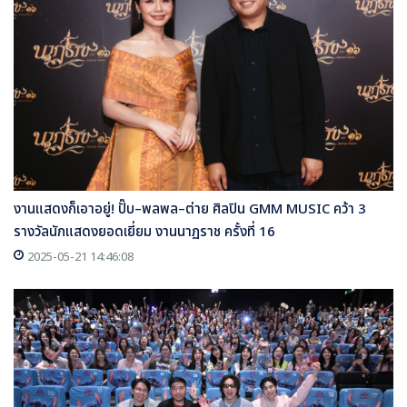
งานแสดงก็เอาอยู่! ปั๊บ–พลพล–ต่าย ศิลปิน GMM MUSIC คว้า 3
รางวัลนักแสดงยอดเยี่ยม งานนาฏราช ครั้งที่ 16
2025-05-21 14:46:08