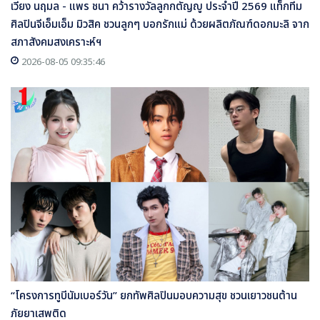
เวียง นฤมล - แพร ชนา คว้ารางวัลลูกกตัญญู ประจำปี 2569 แท็กทีม
ศิลปินจีเอ็มเอ็ม มิวสิค ชวนลูกๆ บอกรักแม่ ด้วยผลิตภัณฑ์ดอกมะลิ จาก
สภาสังคมสงเคราะห์ฯ
2026-08-05 09:35:46
“โครงการทูบีนัมเบอร์วัน” ยกทัพศิลปินมอบความสุข ชวนเยาวชนต้าน
ภัยยาเสพติด