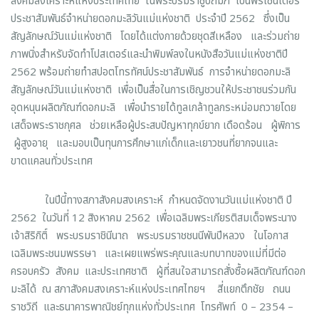
สังคมสงเคราะห์แห่งประเทศไทย ในพระบรมราชูปถัมภ์ เป็นพรีเซ็นเตอร์
ประชาสัมพันธ์จำหน่ายดอกมะลิวันแม่แห่งชาติ ประจำปี 2562 ซึ่งเป็น
สัญลักษณ์วันแม่แห่งชาติ โดยได้แต่งกายด้วยชุดสีเหลือง และร่วมถ่าย
ภาพนิ่งสำหรับจัดทำโปสเตอร์และนำพิมพ์ลงในหนังสือวันแม่แห่งชาติปี
2562 พร้อมถ่ายทำสปอตโทรทัศน์ประชาสัมพันธ์ การจำหน่ายดอกมะลิ
สัญลักษณ์วันแม่แห่งชาติ เพื่อเป็นสื่อในการเชิญชวนให้ประชาชนร่วมกัน
อุดหนุนผลิตภัณฑ์ดอกมะลิ เพื่อนำรายได้ทูลเกล้าทูลกระหม่อมถวายโดย
เสด็จพระราชกุศล ช่วยเหลือผู้ประสบปัญหาทุกข์ยาก เดือดร้อน ผู้พิการ
ผู้สูงอายุ และมอบเป็นทุนการศึกษาแก่เด็กและเยาวชนที่ยากจนและ
ขาดแคลนทั่วประเทศ
ในปีนี้ทางสภาสังคมสงเคราะห์ กำหนดจัดงานวันแม่แห่งชาติ ปี
2562 ในวันที่ 12 สิงหาคม 2562 เพื่อเฉลิมพระเกียรติสมเด็จพระนาง
เจ้าสิริกิติ์ พระบรมราชินีนาถ พระบรมราชชนนีพันปีหลวง ในโอกาส
เฉลิมพระชนมพรรษา และเผยแพร่พระคุณและบทบาทของแม่ที่มีต่อ
ครอบครัว สังคม และประเทศชาติ ผู้ที่สนใจสามารถสั่งซื้อผลิตภัณฑ์ดอก
มะลิได้ ณ สภาสังคมสงเคราะห์แห่งประเทศไทยฯ สี่แยกตึกชัย ถนน
ราชวิถี และธนาคารพาณิชย์ทุกแห่งทั่วประเทศ โทรศัพท์ 0 – 2354 –