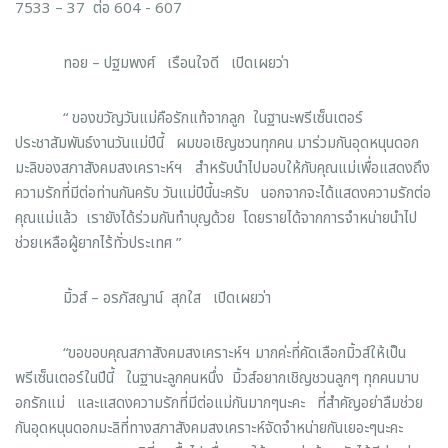
7533 – 37 ต่อ 604 - 607
ทอย – ปฐมพงศ์ เรือนใจดี เปิดเผยว่า
“ ของขวัญวันแม่คือรักแท้จากลูก ในฐานะพรีเซ็นเตอร์
ประชาสัมพันธ์งานวันแม่ปีนี้ ผมขอเชิญชวนทุกคน มาร่วมกันอุดหนุนดอก
มะลิของสภาสังคมสงเคราะห์ฯ สำหรับนำไปมอบให้กับคุณแม่เพื่อแสดงถึง
ความรักที่มีต่อท่านกันครับ วันแม่ปีนี้นะครับ นอกจากจะได้แสดงความรักต่อ
คุณแม่แล้ว เรายังได้ร่วมกันทำบุญด้วย โดยรายได้จากการจำหน่ายนำไป
ช่วยเหลือผู้ยากไร้ทั่วประเทศ ”
มิ้วส์ – อรภัสญาน์ สุกใส เปิดเผยว่า
“ขอขอบคุณสภาสังคมสงเคราะห์ฯ มากค่ะที่คัดเลือกมิ้วส์ให้เป็น
พรีเซ็นเตอร์ในปีนี้ ในฐานะลูกคนหนึ่ง มิ้วส์อยากเชิญชวนลูกๆ ทุกคนมาบ
อกรักแม่ และแสดงความรักที่มีต่อแม่กันมากๆนะคะ ที่สำคัญอย่าลืมช่วย
กันอุดหนุนดอกมะลิที่ทางสภาสังคมสงเคราะห์จัดจำหน่ายกันเยอะๆนะคะ