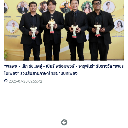
“พลพล - เล็ก รัชเมศฐ์ - เบียร์ พร้อมพงษ์ - จารุพันธ์” รับรางวัล “เพชร
ในเพลง” ร่วมสืบสานภาษาไทยผ่านบทเพลง
2026-07-30 09:55:42