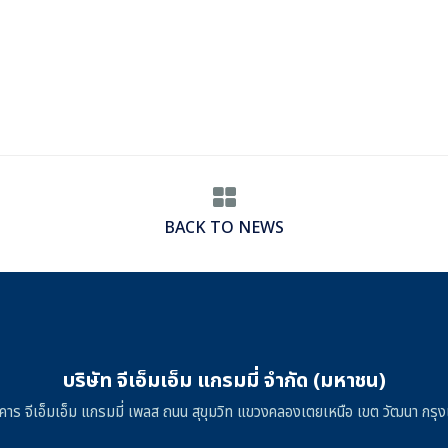
BACK TO NEWS
บริษัท จีเอ็มเอ็ม แกรมมี่ จำกัด (มหาชน)
าคาร จีเอ็มเอ็ม แกรมมี่ เพลส ถนน สุขุมวิท แขวงคลองเตยเหนือ เขต วัฒนา ก