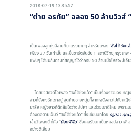
2018-07-19 13:35:57
“ต่าย อรทัย” ฉลอง 50 ล้านวิวส์ “
เป็นเพลงลูกทุ่งอีสานที่มาแรงมากๆ สำหรับเพลง “
ซังได้ซังแล้
เพียง 37 วันเท่านั้น และขึ้นชาร์ตอันดับ 1 สถานีวิทยุ กรุงเทพ 
แฟนๆ ได้ชมกันตามที่สัญญาไว้ว่าครบ 50 ล้านเมื่อไหร่จะมีเอ็ม
โดยมิวสิควีดีโอเพลง “ซังได้ซังแล้ว” เป็นเรื่องราวของ หญ
สาวก็ยังคงรักเขาอยู่ สุดท้ายชายหนุ่มก็จากหญิงสาวไปกับหญิง
มาลัย หญิงสาวก็ตัดสินใจว่าจะไปหา และช่วยเขาดีไหม เพราะเข
ต้องติดตามเอ็มวี “ซังได้ซังแล้ว” ซึ่งเขียนบทโดย
ครูสลา คุณว
เอ็มวีเพลงนี้ ก็คือ “
น้องฟิฟิม
” ซึ่งเคยรับบทเป็นหมอปลาวาฬ จ
อย่างดีเยี่ยม