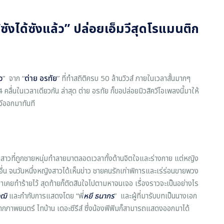
ซังได้ซังแล้ว” ปล่อยเอ็มวีสุดโรแมนติก
ว
” จาก “
ต่าย อรทัย
” ที่ทำสถิติครบ 50 ล้านวิวส์ ภายในเวลาสั้นมากๆ
4 คลื่นในเวลาเดียวกัน ล่าสุด ต่าย อรทัย ก็ขอปล่อยมิวสิควีโอเพลงนี้มาให้
วีออกมาทันที
ิงสาวที่ถูกชายหนุ่มทำลายมาตลอดเวลาทั้งด้านจิตใจและร่างกาย แต่หญิง
อื่น จนวันหนึ่งหญิงสาวได้เห็นข่าว ชายคนรักเก่าพิการและเร่ร่อนขายพวง
าเคยทำร้ายไว้ สุดท้ายก็ตัดสินใจไปตามหาจนเจอ เรื่องราวจะเป็นอย่างไร
ุฒิ
และกำกับการแสดงโดย “พี่
หยี ธนากร
” และผู้ที่มารับบทเป็นนางเอก
ากภาพยนตร์ ไทบ้าน เดอะซีรีส์ ซึ่งน้องฟิฟิมก็สามารถแสดงออกมาได้