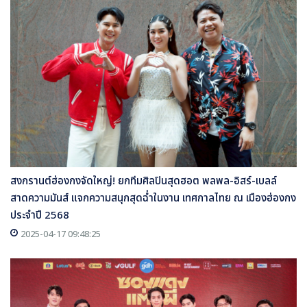
สงกรานต์ฮ่องกงจัดใหญ่! ยกทีมศิลปินสุดฮอต พลพล-อิสร์-เบลล์
สาดความมันส์ แจกความสนุกสุดฉ่ำในงาน เทศกาลไทย ณ เมืองฮ่องกง
ประจำปี 2568
2025-04-17 09:48:25