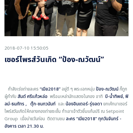
2018-07-10 15:50:05
เซอร์ไพรส์วันเกิด “ป้อง-ณวัฒน์”
กำลังเร่งถ่ายละคร
“
เมีย2018
”
อยู่ดี ๆ พระเอกหนุ่ม
ป้อง-ณวัฒน์
ก็ถูก
ผู้กำกับ
สันต์ ศรีแก้วหล่อ
พร้อมเหล่านักแสดงในกอง อาทิ
บี-น้ำทิพย์, ฟิ
ลม์-ธนภัทร , ตุ๊ก-ชนกวนันท์
และ
น้องอินเตอร์-รุ่งลดา
ยกเค้กมาเซอร์
ไพร์สวันเกิดให้กลางกองถ่ายซะงั้น ทำเอาเจ้าตัวยิ้มแก้มปริ ณ Setpoint
Group เมื่อบ่ายวันก่อน ติดตามชม
ละคร
“
เมีย2018
”
ทุกวันจันทร์ -
อังคาร เวลา 21.30 น.