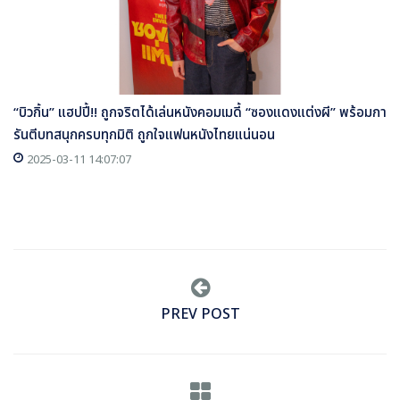
“บิวกิ้น” แฮปปี้!! ถูกจริตได้เล่นหนังคอมเมดี้ “ซองแดงแต่งผี” พร้อมกา
รันตีบทสนุกครบทุกมิติ ถูกใจแฟนหนังไทยแน่นอน
2025-03-11 14:07:07
PREV POST