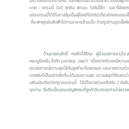
มีความชอบแตกต่างกัน และเพื่อเป็นการตอกย้ำความเป็นผู้นำใ
แทค – แกรมมี่ ใจดี พาชิม พาแชะ ไปกับโอ๊ต - เบล ที่ฮ่องกง
ของแกรมมี่ได้มีโอกาสลุ้นเป็นผู้โชคดีไปทริปเที่ยวฮ่องกงแบบเอ
ที่จะพาคุณบินลัดฟ้าไปทานอาหารร้านเด็ด ถ่ายรูปตามจุดเช็คอ
ด้านนายธนสิทธิ์ คงศักดิ์สิริกุล ผู้อำนวยการอาวุโส สายงา
คอมมูนิเคชั่น จำกัด (มหาชน) เผยว่า “เนื่องจากดีแทคมีความแข
ประสบการณ์ความสุขให้กับลูกค้ามาโดยตลอด และจากความร่วมมื
แทคยินดีเป็นอย่างยิ่งที่จะได้มอบความสุข ความสนุกที่คัดสรร
เสริมบันเทิงต่างๆจากแกรมมี่ ได้มีโอกาสร่วมทริปกับ 2 ศิลป
ทุกท่าน จึงถือเป็นแคมเปญพิเศษที่ลูกค้าดีแทคทุกท่านไม่ควรพ