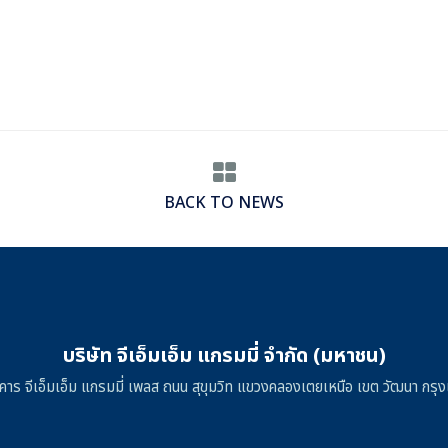
BACK TO NEWS
บริษัท จีเอ็มเอ็ม แกรมมี่ จำกัด (มหาชน)
าคาร จีเอ็มเอ็ม แกรมมี่ เพลส ถนน สุขุมวิท แขวงคลองเตยเหนือ เขต วัฒนา ก