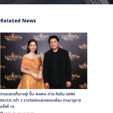
Related News
งานแสดงก็เอาอยู่! ปั๊บ–พลพล–ต่าย ศิลปิน GMM
MUSIC คว้า 3 รางวัลนักแสดงยอดเยี่ยม งานนาฏราช
ครั้งที่ 16