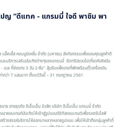
ปญ “ดีแทค - แกรมมี่ ใจดี พาชิม พา
่ล แอ็คเซ็ส คอมมูนิเคชั่น จำกัด (มหาชน) ส่งกิจกรรมเพื่อขอบคุณลูกค้าดี
ละบริการเสริมบันเทิงต่างๆของแกรมมี่ จัดทริปชวนไปเที่ยวกับศิลปิน
บล ที่ฮ่องกง 3 วัน 2 คืน” ลุ้นรับแพ็คเกจที่พักพร้อมตั๋วเครื่องบิน
ค่ากว่า 7 แสนบาท ตั้งแต่วันนี้ – 31 กรกฎาคม 2561
ยธุรกิจ จีเอ็มเอ็ม มิวสิค บริษัท จีเอ็มเอ็ม แกรมมี่ จำกัด
าคอนเทนต์บันเทิงให้เข้าสู่รูปแบบดิจิทัลคอนเทนต์เพื่อรองรับไลฟ์
้นสร้างสรรค์บริการให้ออกมาหลากหลายรูปแบบ เพื่อให้เข้าถึงกลุ่มลูกค้าที่