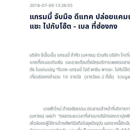
2018-07-09 13:26:55
แกรมมี่ จับมือ ดีแทค ปล่อยแคมเ
แชะ ไปกับโอ๊ต - เบล ที่ฮ่องกง
บริษัท จีเอ็มเอ็ม แกรมมี่ จำกัด (มหาชน) ร่วมกับ บริษัท โทเทิ
แทคทั้งระบบเติมเงิน และรายเดือนที่สมัครบริการเพลงรอสายแ
ดัง ในแคมเปญ “ดีแทค-แกรมมี่ ใจดี พาชิม พาแชะ ไปกับโอ๊ต - เ
เที่ยวฮ่องกงจำนวน 10 รางวัล (รางวัลละ 2 ที่นั่ง) รวมมูล
นายฟ้าใหม่ ดำรงชัยธรรม ประธานเจ้าหน้าที่บริหารการขาย สา
(มหาชน) เผยว่า “ตลอดระยะเวลาที่ผ่านมาบริษัทของเรามุ่งพัฒน
สไตล์ของผู้ใช้งานโทรศัพท์มือถือในยุคปัจจุบัน นอกจากนี้ยังเน