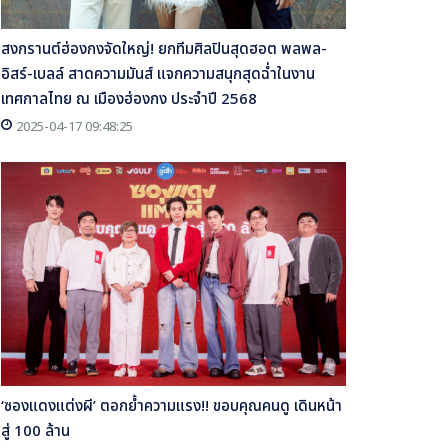
สงกรานต์ฮ่องกงจัดใหญ่! ยกทีมศิลปินสุดฮอต พลพล-
อิสร์-เบลล์ สาดความมันส์ แจกความสนุกสุดฉ่ำในงาน
เทศกาลไทย ณ เมืองฮ่องกง ประจำปี 2568
2025-04-17 09:48:25
‘ซองแดงแต่งผี’ ตอกย้ำความแรง!! ขอบคุณคนดู เดินหน้า
สู่ 100 ล้าน