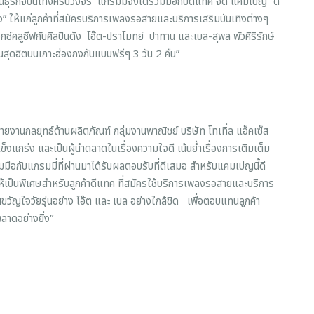
นธุรกิจบันเทิงครบวงจร แกรมมี่จึงได้ร่วมมือกับดีแทค จัด แคมเปญ “ดี
” ให้แก่ลูกค้าที่สมัครบริการเพลงรอสายและบริการเสริมบันเทิงต่างๆ
็กซ์คลูซีฟกับศิลปินดัง โอ๊ต-ปราโมทย์ ปาทาน และเบล-สุพล พัวศิริรักษ์
ินสุดฮิตบนเกาะฮ่องกงกันแบบฟรีๆ 3 วัน 2 คืน”
นกลยุทธ์ด้านผลิตภัณฑ์ กลุ่มงานพาณิชย์ บริษัท โทเทิ่ล แอ็คเซ็ส
็งแกร่ง และเป็นผู้นำตลาดในเรื่องความใจดี เน้นย้ำเรื่องการเติมเต็ม
อกับแกรมมี่ที่ผ่านมาได้รับผลตอบรับที่ดีเสมอ สำหรับแคมเปญนี้ดี
ให้เป็นพิเศษสำหรับลูกค้าดีแทค ที่สมัครใช้บริการเพลงรอสายและบริการ
ินขวัญใจวัยรุ่นอย่าง โอ๊ต และ เบล อย่างใกล้ชิด เพื่อตอบแทนลูกค้า
ลาดอย่างยิ่ง”