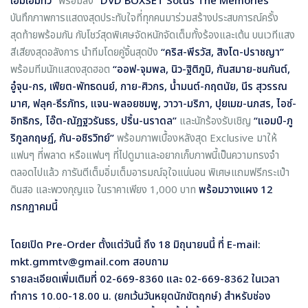
เอ็มเอ็มทีวี”
พร้อมส่ง
“DVD BOXSET Sotus The Memories”
บันทึกภาพการแสดงสุดประทับใจที่ทุกคนมาร่วมสร้างประสบการณ์ครั้ง
สุดท้ายพร้อมกัน กับโชว์สุดพิเศษจัดหนักจัดเต็มทั้งร้องและเต้น บนเวทีแสง
สีเสียงสุดอลังการ นำทีมโดยคู่จิ้นสุดปัง
“คริส-พีรวัส, สิงโต-ปราชญา”
พร้อมทีมนักแสดงสุดฮอต
“ออฟ-จุมพล, นิว-ฐิติภูมิ, กันสมาย-ชนกันต์,
อู๋จุน-กร, เฟียต-พัทธดนย์, กาย-ศิวกร, น้ำมนต์-กฤตนัย, นีร สุวรรณ
มาศ, ฟลุค-ธีรภัทร, แจน-พลอยชมพู, วาวา-มริภา, ปุยเมฆ-นภสร, ไอซ์-
อิทธิกร, โอ๊ต-ณัฏฐวรันธร, ปริ้น-นราดล”
และนักร้องรับเชิญ
“แอมป์-ภู
ริกูลกฤษฏ์, กัน-อชิรวิทย์”
พร้อมภาพเบื้องหลังสุด Exclusive มาให้
แฟนๆ ที่พลาด หรือแฟนๆ ที่ไปดูมาและอยากเก็บภาพนี้เป็นความทรงจำ
ตลอดไปแล้ว การันตีเต็มอิ่มเต็มอารมณ์จุใจแน่นอน พิเศษแถมฟรีกระเป๋า
ดินสอ และพวงกุญแจ ในราคาเพียง 1,000 บาท
พร้อมวางแผง 12
กรกฏาคมนี้
โดยเปิด Pre-Order ตั้งแต่วันนี้ ถึง 18 มิถุนายนนี้ ที่ E-mail:
mkt.gmmtv@gmail.com สอบถาม
รายละเอียดเพิ่มเติมที่ 02-669-8360 และ 02-669-8362 ในเวลา
ทำการ 10.00-18.00 น. (ยกเว้นวันหยุดนักขัตฤกษ์) สำหรับช่อง