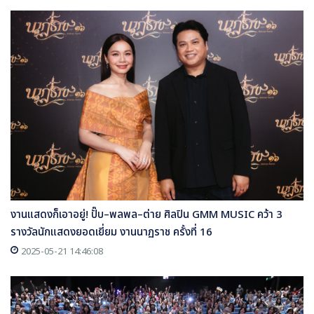
งานแสดงก็เอาอยู่! ปั๊บ–พลพล–ต่าย ศิลปิน GMM MUSIC คว้า 3
รางวัลนักแสดงยอดเยี่ยม งานนาฏราช ครั้งที่ 16
2025-05-21 14:46:08